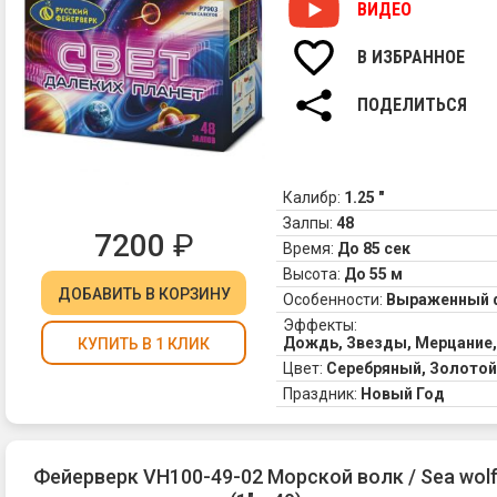
ВИДЕО
В ИЗБРАННОЕ
ПОДЕЛИТЬСЯ
Калибр:
1.25 "
Залпы:
48
7200
₽
Время:
До 85 сек
Высота:
До 55 м
ДОБАВИТЬ
В КОРЗИНУ
Особенности:
Выраженный 
Эффекты:
Дождь, Звезды, Мерцание,
КУПИТЬ В 1 КЛИК
Цвет:
Серебряный, Золотой
Праздник:
Новый Год
Фейерверк VH100-49-02 Морской волк / Sea wol