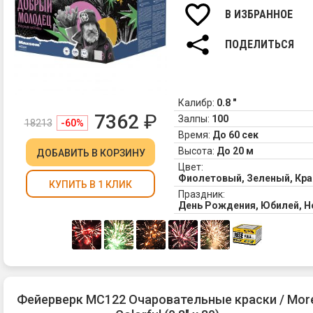
В ИЗБРАННОЕ
ПОДЕЛИТЬСЯ
Калибр:
0.8 "
7362
₽
Залпы:
100
18213
-60%
Время:
До 60 сек
Высота:
До 20 м
ДОБАВИТЬ
В КОРЗИНУ
Цвет:
Фиолетовый, Зеленый, Кр
КУПИТЬ В 1 КЛИК
Праздник:
День Рождения, Юбилей, 
Фейерверк MC122 Очаровательные краски / Mor