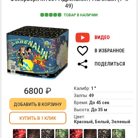
49)
ТОВАР В НАЛИЧИИ
1.
Кр
зе
ВИДЕО
пи
2.
В ИЗБРАННОЕ
Тр
хр
ПОДЕЛИТЬСЯ
3.
Бе
ст
пи
6800
₽
Калибр:
1 "
Залпы:
49
Время:
До 45 сек
ДОБАВИТЬ
В КОРЗИНУ
Высота:
До 35 м
Цвет:
КУПИТЬ В 1 КЛИК
Красный, Белый, Зеленый