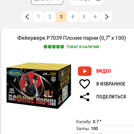
1
2
3
4
5
6
Фейерверк Р7039 Плохие парни (0,7" х 100)
ТОВАР В НАЛИЧИИ
ВИДЕО
В ИЗБРАННОЕ
ПОДЕЛИТЬСЯ
Калибр:
0.7 "
Залпы:
100