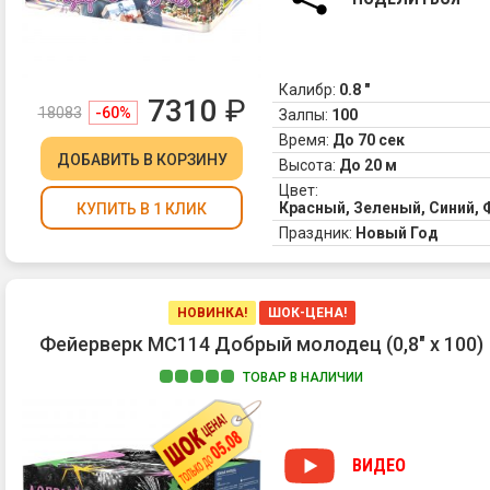
Калибр:
0.8 "
7310
₽
18083
-60%
Залпы:
100
Время:
До 70 сек
ДОБАВИТЬ
В КОРЗИНУ
Высота:
До 20 м
Цвет:
Красный, Зеленый, Синий,
КУПИТЬ В 1 КЛИК
Праздник:
Новый Год
НОВИНКА!
ШОК-ЦЕНА!
Фейерверк МС114 Добрый молодец (0,8" х 100)
ТОВАР В НАЛИЧИИ
ВИДЕО