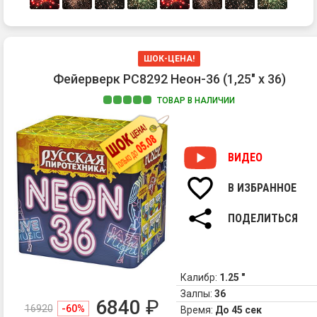
ШОК-ЦЕНА!
Фейерверк РС8292 Неон-36 (1,25" х 36)
ТОВАР В НАЛИЧИИ
ВИДЕО
В ИЗБРАННОЕ
ПОДЕЛИТЬСЯ
Калибр:
1.25 "
Залпы:
36
6840
₽
16920
-60%
Время:
До 45 сек