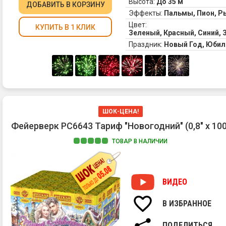
Высота:
До 35 м
ДОБАВИТЬ
В КОРЗИНУ
Эффекты:
Пальмы, Пион, Р
Цвет:
КУПИТЬ В 1 КЛИК
Зеленый, Красный, Синий,
Праздник:
Новый Год, Юбил
ШОК-ЦЕНА!
Фейерверк РС6643 Тариф "Новогодний" (0,8" х 100
ТОВАР В НАЛИЧИИ
ВИДЕО
В ИЗБРАННОЕ
ПОДЕЛИТЬСЯ