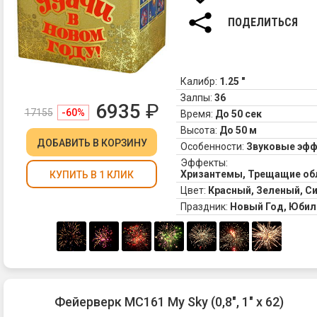
ПОДЕЛИТЬСЯ
Калибр:
1.25 "
Залпы:
36
6935
₽
17155
-60%
Время:
До 50 сек
Высота:
До 50 м
ДОБАВИТЬ
В КОРЗИНУ
Особенности:
Звуковые эф
Эффекты:
Хризантемы, Трещащие обл
КУПИТЬ В 1 КЛИК
Цвет:
Красный, Зеленый, С
Праздник:
Новый Год, Юбил
Фейерверк MC161 My Sky (0,8", 1" х 62)