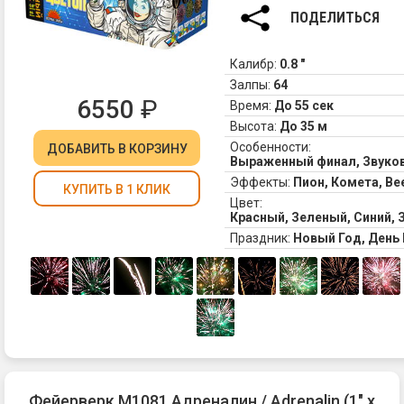
ПОДЕЛИТЬСЯ
Калибр:
0.8 "
Залпы:
64
6550
₽
Время:
До 55 сек
Высота:
До 35 м
Особенности:
ДОБАВИТЬ
В КОРЗИНУ
Выраженный финал, Звук
Эффекты:
Пион, Комета, Ве
КУПИТЬ В 1 КЛИК
Цвет:
Красный, Зеленый, Синий,
Праздник:
Новый Год, Ден
Фейерверк М1081 Адреналин / Adrenalin (1" х