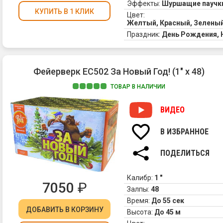
Эффекты:
Шуршащие паучки
КУПИТЬ В 1 КЛИК
Цвет:
Желтый, Красный, Зеленый
Праздник:
День Рождения,
Фейерверк ЕС502 За Новый Год! (1" х 48)
ТОВАР В НАЛИЧИИ
ВИДЕО
В ИЗБРАННОЕ
ПОДЕЛИТЬСЯ
Калибр:
1 "
7050
₽
Залпы:
48
Время:
До 55 сек
ДОБАВИТЬ
В КОРЗИНУ
Высота:
До 45 м