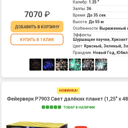
Калибр:
1.25 "
Залпы:
36
7070
₽
Время:
До 35 сек
Высота:
До 55 м
ДОБАВИТЬ
В КОРЗИНУ
Особенности:
Выраженный 
Эффекты:
Шуршащие паучки, Хризант
КУПИТЬ В 1 КЛИК
Цвет:
Красный, Зеленый, З
Праздник:
Новый Год, Юбил
НОВИНКА!
Фейерверк Р7903 Свет далёких планет (1,25" х 48
ТОВАР В НАЛИЧИИ