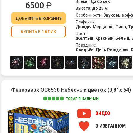
Время:
До 65 сек
6500
₽
Высота:
До 25 м
Особенности:
Звуковые эф
ДОБАВИТЬ
В КОРЗИНУ
Эффекты:
Дождь, Мерцание, Пион, 
КУПИТЬ В 1 КЛИК
Цвет:
Желтый, Красный, Белый, 
Праздник:
Свадьба, День Рождения, 
Фейерверк ОС6530 Небесный цветок (0,8" х 64)
ТОВАР В НАЛИЧИИ
ВИДЕО
В ИЗБРАННОМ