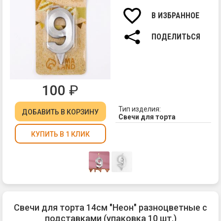
Вы
св
В ИЗБРАННОЕ
7,8
см.
ПОДЕЛИТЬСЯ
100
₽
Тип изделия:
ДОБАВИТЬ
В КОРЗИНУ
Свечи для торта
КУПИТЬ В 1 КЛИК
Свечи для торта 14см "Неон" разноцветные с
подставками (упаковка 10 шт.)