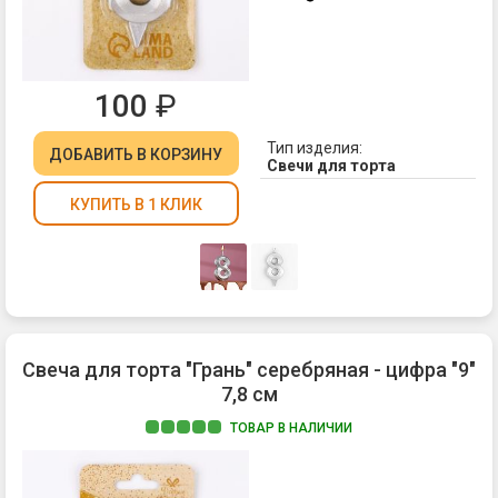
100
₽
Тип изделия:
ДОБАВИТЬ
В КОРЗИНУ
Свечи для торта
КУПИТЬ В 1 КЛИК
Свеча для торта "Грань" серебряная - цифра "9"
7,8 см
ТОВАР В НАЛИЧИИ
Ма
па