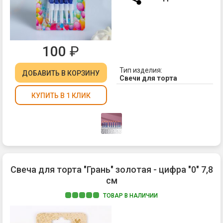
100
₽
Тип изделия:
ДОБАВИТЬ
В КОРЗИНУ
Свечи для торта
КУПИТЬ В 1 КЛИК
Свеча для торта "Грань" золотая - цифра "0" 7,8
см
ТОВАР В НАЛИЧИИ
Ма
па