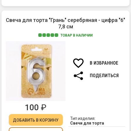
Свеча для торта "Грань" серебряная - цифра "6"
7,8 см
ТОВАР В НАЛИЧИИ
Ма
па
Вы
св
В ИЗБРАННОЕ
7,8
см.
ПОДЕЛИТЬСЯ
100
₽
Тип изделия:
ДОБАВИТЬ
В КОРЗИНУ
Свечи для торта