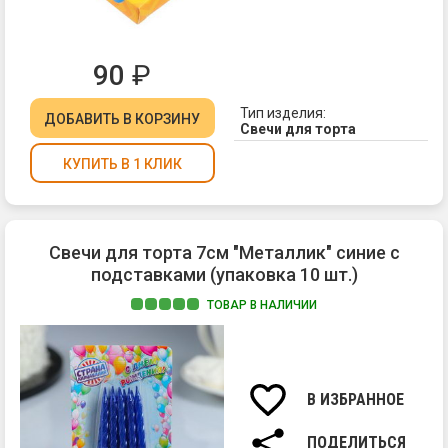
90
₽
Тип изделия:
ДОБАВИТЬ
В КОРЗИНУ
Свечи для торта
КУПИТЬ В 1 КЛИК
Свечи для торта 7см "Металлик" синие с
подставками (упаковка 10 шт.)
ТОВАР В НАЛИЧИИ
Ма
па
Вы
св
В ИЗБРАННОЕ
7
см.
ПОДЕЛИТЬСЯ