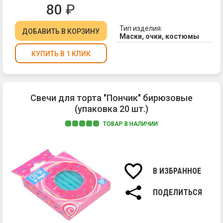
ор
80
₽
ди
Ус
Тип изделия:
ДОБАВИТЬ
В КОРЗИНУ
св
Маски, очки, костюмы
с
КУПИТЬ В 1 КЛИК
ци
в
це
тор
а
Свечи для торта "Пончик" бирюзовые
по
(упаковка 20 шт.)
кр
ук
ТОВАР В НАЛИЧИИ
то
Ма
бл
вос
ил
Вы
ма
св
В ИЗБРАННОЕ
св
6
см.
ПОДЕЛИТЬСЯ