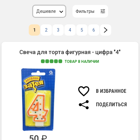
Дешевле
Фильтры
1
2
3
4
5
6
Свеча для торта фигурная - цифра "4"
ТОВАР В НАЛИЧИИ
Фи
св
в
фо
В ИЗБРАННОЕ
ци
-
ПОДЕЛИТЬСЯ
кл
ук
им
тор
Пр
50
₽
по