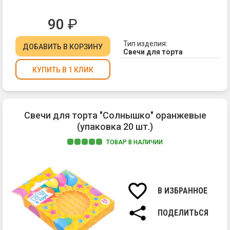
90
₽
Тип изделия:
ДОБАВИТЬ
В КОРЗИНУ
Свечи для торта
КУПИТЬ В 1 КЛИК
Свечи для торта "Солнышко" оранжевые
(упаковка 20 шт.)
ТОВАР В НАЛИЧИИ
Ма
вос
Вы
св
В ИЗБРАННОЕ
6
см.
ПОДЕЛИТЬСЯ