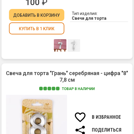
100
₽
Тип изделия:
ДОБАВИТЬ
В КОРЗИНУ
Свечи для торта
КУПИТЬ В 1 КЛИК
Свеча для торта "Грань" серебряная - цифра "8"
7,8 см
ТОВАР В НАЛИЧИИ
Ма
па
Вы
св
В ИЗБРАННОЕ
7,8
см.
ПОДЕЛИТЬСЯ