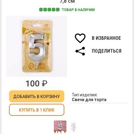
7,8 см
ТОВАР В НАЛИЧИИ
Ма
па
Вы
св
В ИЗБРАННОЕ
7,8
см.
ПОДЕЛИТЬСЯ
100
₽
Тип изделия:
ДОБАВИТЬ
В КОРЗИНУ
Свечи для торта
КУПИТЬ В 1 КЛИК