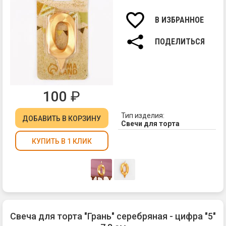
Вы
св
В ИЗБРАННОЕ
7,8
см.
ПОДЕЛИТЬСЯ
100
₽
Тип изделия:
ДОБАВИТЬ
В КОРЗИНУ
Свечи для торта
КУПИТЬ В 1 КЛИК
Свеча для торта "Грань" серебряная - цифра "5"