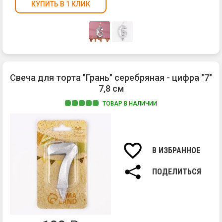
КУПИТЬ В 1 КЛИК
Свеча для торта "Грань" серебряная - цифра "7"
7,8 см
ТОВАР В НАЛИЧИИ
Ма
па
Вы
св
В ИЗБРАННОЕ
7,8
см.
ПОДЕЛИТЬСЯ