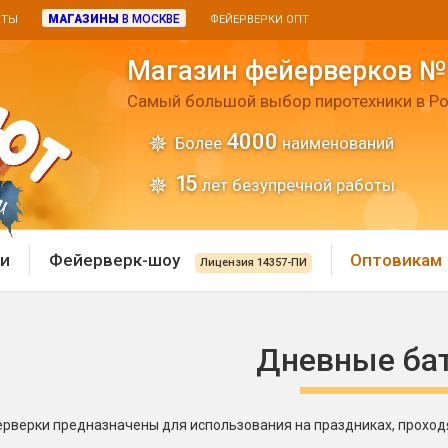
МАГАЗИНЫ
В МОСКВЕ
ИТЫ
ФЕЙЕРВЕРКИ ОПТ
Магазин фейерверков №
Самый большой выбор пиротехники в Ро
4000
Более
наименований
15
лет безупречной работы
и
Фейерверк-шоу
Оптовикам
Лицензия 14357-ПИ
 пиротехника
Римские свечи
Дневные ба
 батареи
Хлопушки и пневмохло
 дым
лопушки
верки предназначены для использования на праздниках, проходя
Маленькие хлопушки