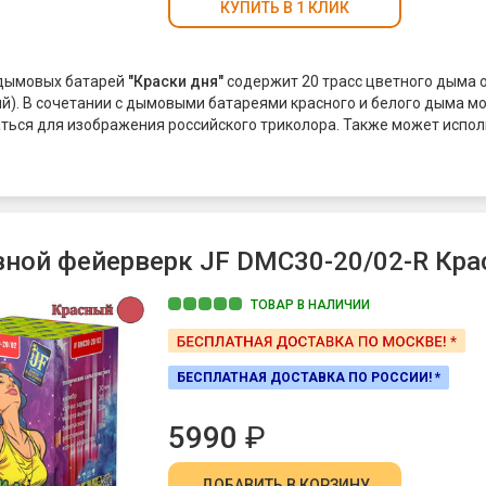
КУПИТЬ В 1 КЛИК
 дымовых батарей
"Краски дня"
содержит 20 трасс цветного дыма 
ий). В сочетании с дымовыми батареями красного и белого дыма м
ться для изображения российского триколора. Также может испо
 Party (определение пола ребенка)
ной фейерверк JF DMC30-20/02-R Краск
ТОВАР В НАЛИЧИИ
БЕСПЛАТНАЯ ДОСТАВКА ПО РОССИИ! *
5990
₽
ДОБАВИТЬ
В КОРЗИНУ