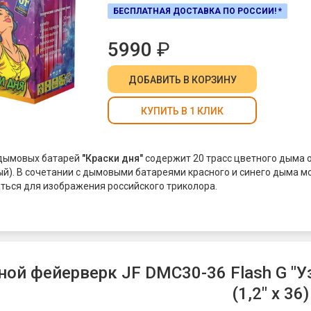
БЕСПЛАТНАЯ ДОСТАВКА ПО РОССИИ! *
5990
₽
ДОБАВИТЬ
В КОРЗИНУ
КУПИТЬ В 1 КЛИК
 дымовых батарей
"Краски дня"
содержит 20 трасс цветного дыма 
ый). В сочетании с дымовыми батареями красного и синего дыма м
ться для изображения российского триколора.
ой фейерверк JF DMC30-36 Flash G "У
(1,2" х 36)