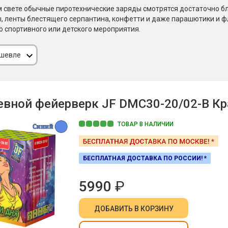
Пневмохлопушки
 свете обычные пиротехнические заряды смотрятся достаточно бл
Пружинные хлопушки
 ленты блестящего серпантина, конфетти и даже парашютики и ф
 спортивного или детского мероприятия.
е
Бенгальские огни
ые
ешевле
 гранаты
Бенгальские огни малые
Бенгальские огни большие
е и наземные
вной фейерверк JF DMC30-20/02-B Крас
Фонтаны пиротехничес
 пчелы
ТОВАР В НАЛИЧИИ
Фонтаны в торт (холодные)
Фонтаны сценические (холод
ицы
Фонтаны для улицы
БЕСПЛАТНАЯ ДОСТАВКА ПО РОССИИ! *
Вулканы
дым и огонь
5990
₽
Ракеты
ветного огня
 дым
ДОБАВИТЬ
В КОРЗИНУ
Фестивальные шары
копы
ая пиротехника