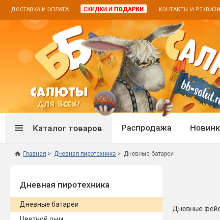
СКИДКИ И
ПОДАРКИ
ДОСТАВКА И ОПЛАТА
КОНТАКТЫ И РЕКВИЗ
Распродажа
Новинк
Каталог товаров
Главная
Дневная пиротехника
Дневные батареи
Спецпредложение
Дневная
Дневная пиротехника
Распродажа фейерверков
Дневные
Распродажа петард
Цветной
Дневные батареи
Распродажа бенгальских огней
Пневмох
Дневные фейер
Цветной дым