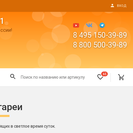
ВХОД
1
ссии!
8 495 150-39-89
8 800 500-39-89
65
Все для праздника
тареи
Светящиеся предметы
пушки
Свечи для торта
Фонтаны в торт (холодные)
щих в светлое время суток.