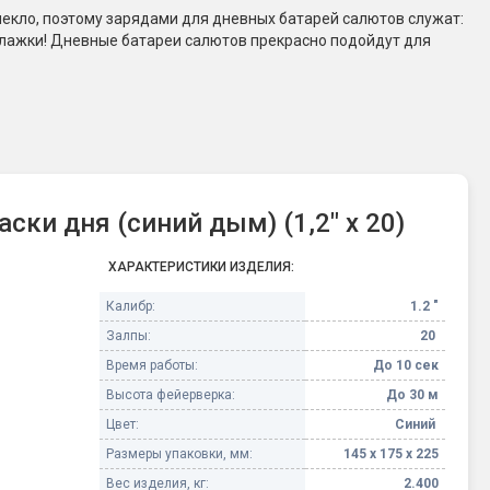
екло, поэтому зарядами для дневных батарей салютов служат:
Конфетти, серпантин
лажки! Дневные батареи салютов прекрасно подойдут для
Небесные фонарики
Оборудование для
спецэффектов
ки дня (синий дым) (1,2" х 20)
кие
Елочные гирлянды
ХАРАКТЕРИСТИКИ ИЗДЕЛИЯ:
Фейерверк-шоу
ные)
Калибр:
1.2 "
Залпы:
20
Время работы:
До 10 сек
Высота фейерверка:
До 30 м
Цвет:
Синий
Размеры упаковки, мм:
145 х 175 х 225
Вес изделия, кг:
2.400