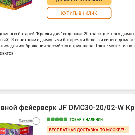
КУПИТЬ В 1 КЛИК
 дымовых батарей
"Краски дня"
содержит 20 трасс цветного дыма 
сный). В сочетании с дымовыми батареями белого и синего дыма м
ться для изображения российского триколора. Также может испо
 Party (определение пола ребенка)
ФЕКТОВ:
вной фейерверк JF DMC30-20/02-W Крас
ТОВАР В НАЛИЧИИ