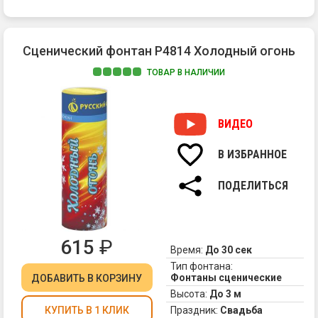
Сценический фонтан Р4814 Холодный огонь
ТОВАР В НАЛИЧИИ
1.
По
хо
ВИДЕО
ис
(т
В ИЗБРАННОЕ
го
ок
ПОДЕЛИТЬСЯ
35
гр
615
₽
Время:
До 30 сек
Тип фонтана:
Фонтаны сценические
ДОБАВИТЬ
В КОРЗИНУ
Высота:
До 3 м
Праздник:
Свадьба
КУПИТЬ В 1 КЛИК