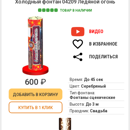
Холодный фонтан 04209 Ледяной огонь
ТОВАР В НАЛИЧИИ
1.
По
се
ВИДЕО
ис
хо
В ИЗБРАННОЕ
огн
ПОДЕЛИТЬСЯ
600
₽
Время:
До 45 сек
Цвет:
Серебряный
Тип фонтана:
ДОБАВИТЬ
В КОРЗИНУ
Фонтаны сценические
Высота:
До 3 м
КУПИТЬ В 1 КЛИК
Праздник:
Свадьба