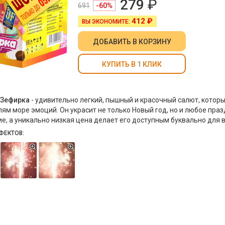
279
₽
691
-60%
412 ₽
ВЫ ЭКОНОМИТЕ:
ДОБАВИТЬ
В КОРЗИНУ
КУПИТЬ В 1 КЛИК
Зефирка
- удивительно легкий, пышный и красочный салют, котор
лям море эмоций. Он украсит не только Новый год, но и любое пра
е, а уникально низкая цена делает его доступным буквально для в
ФЕКТОВ:
Зефирка
выпускает 25 залпов за 25 секунд. Он имеет два цветовы
зеленые звезды с пышной кометой. Ракеты вылетают на высоту до 
ечатление тающих в небе зефирок. Быстрый, стремительно выле
овождается громкими хлопками. Дополнительно потрясающий эф
за счет звука, напоминающего трещащую мину. Зрители с удоволь
ся динамичными спецэффектами и красотой ночного неба!