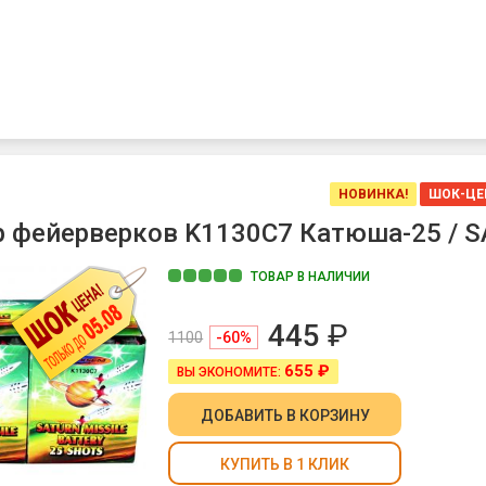
НОВИНКА!
ШОК-ЦЕ
 фейерверков K1130C7 Катюша-25 / SA
ТОВАР В НАЛИЧИИ
445
₽
1100
-60%
655 ₽
ВЫ ЭКОНОМИТЕ:
ДОБАВИТЬ
В КОРЗИНУ
КУПИТЬ В 1 КЛИК