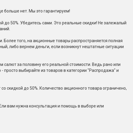
Конфетти, серпантин
е больше нет. Мы это гарантируем!
й до 50%. Убедитесь сами. Это реальные скидки! Не залежалый
Небесные фонарики
аний.
. Более того, на акционные товары распространяется полная
Оборудование для
ный, либо вернем деньги, если возникнут нештатные ситуации
спецэффектов
кие
Елочные гирлянды
м салют за половину его реальной стоимости. Ведь рано или
 - просто выбирайте из товаров в категории "Распродажа" и
Фейерверк-шоу
ные)
со скидкой до 50%. Количество акционного товара ограничено,
Ели вам нужна консультация и помощь в выборе или