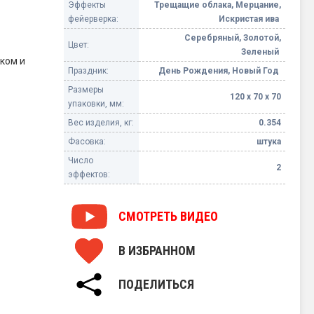
Эффекты
Трещащие облака, Мерцание,
фейерверка:
Искристая ива
Серебряный, Золотой,
Цвет:
Зеленый
ском и
Праздник:
День Рождения, Новый Год
Размеры
120 х 70 х 70
упаковки, мм:
Вес изделия, кг:
0.354
Фасовка:
штука
Число
2
эффектов:
СМОТРЕТЬ
ВИДЕО
В ИЗБРАННОМ
ПОДЕЛИТЬСЯ