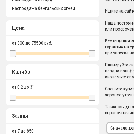
Распродажа бенгальских огней
Новинки 2025/26
Петарды
Ищите на сай
Терочны
Наша постоянн
Фейерверки на свадьбу
Цена
Фитильн
или просрочен
Лимонки,
Фейерверк-шоу
Все изделия и
Корсары
от 300 до 75500
руб.
Батареи салютов
гарантия на с
Цветной дым
при запуске н
Летающи
Хлопушки
Планируйте св
Бабочки,
поздно ваш фа
Калибр
Батареи салютов
экономьте св
Жуки
Циркобл
Маленькие фейерверки
от 0.2 до 3
"
Спешите купит
Средние фейерверки
заранее уточн
Цветной 
Большие фейерверки
Супер-фейерверки
Также мы дост
Факелы ц
справочная ин
Залпы
Цветной
Стробос
Сначала д
от 7 до 850
Сигнальн