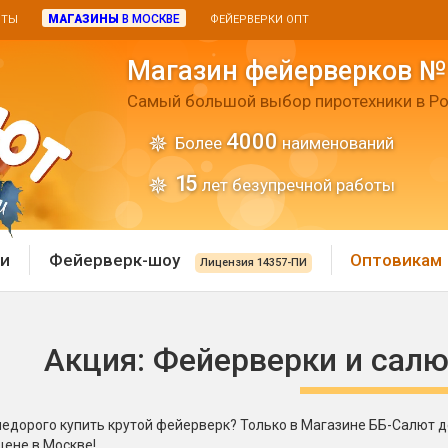
МАГАЗИНЫ
В МОСКВЕ
ИТЫ
ФЕЙЕРВЕРКИ ОПТ
Магазин фейерверков №
Самый большой выбор пиротехники в Ро
4000
Более
наименований
15
лет безупречной работы
и
Фейерверк-шоу
Оптовикам
Лицензия 14357-ПИ
 пиротехника
Римские свечи
Акция: Фейерверки и сал
 батареи
Хлопушки и пневмохло
 дым
лопушки
недорого купить крутой фейерверк? Только в Магазине ББ-Салют 
Маленькие хлопушки
цене в Москве!