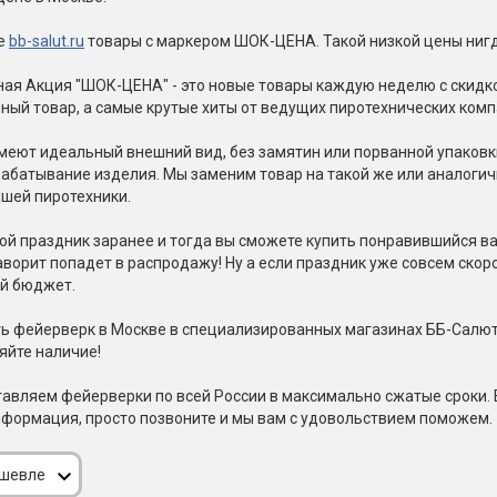
Пневмохлопушки
Пружинные хлопушки
те
bb-salut.ru
товары с маркером ШОК-ЦЕНА. Такой низкой цены нигд
е
ая Акция "ШОК-ЦЕНА" - это новые товары каждую неделю с скидко
Бенгальские огни
ые
ный товар, а самые крутые хиты от ведущих пиротехнических комп
 гранаты
Бенгальские огни малые
меют идеальный внешний вид, без замятин или порванной упаковки
Бенгальские огни большие
рабатывание изделия. Мы заменим товар на такой же или аналогич
ашей пиротехники.
е и наземные
Фонтаны пиротехничес
ой праздник заранее и тогда вы сможете купить понравившийся ва
 пчелы
ворит попадет в распродажу! Ну а если праздник уже совсем скоро
Фонтаны в торт (холодные)
ой бюджет.
Фонтаны сценические (холод
ицы
Фонтаны для улицы
ь фейерверк в Москве в специализированных магазинах ББ-Салют 
Вулканы
яйте наличие!
дым и огонь
авляем фейерверки по всей России в максимально сжатые сроки. 
Ракеты
ветного огня
формация, просто позвоните и мы вам с удовольствием поможем.
 дым
Фестивальные шары
копы
ешевле
ая пиротехника