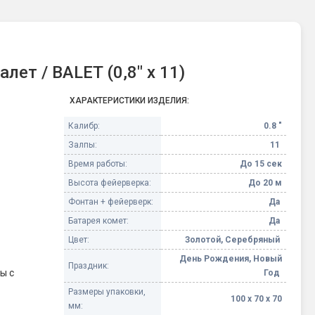
ет / BALET (0,8" х 11)
ХАРАКТЕРИСТИКИ ИЗДЕЛИЯ:
Калибр:
0.8 "
Залпы:
11
Время работы:
До 15 сек
Высота фейерверка:
До 20 м
Фонтан + фейерверк:
Да
Батарея комет:
Да
Цвет:
Золотой, Серебряный
День Рождения, Новый
Праздник:
ы с
Год
Размеры упаковки,
100 х 70 х 70
мм: