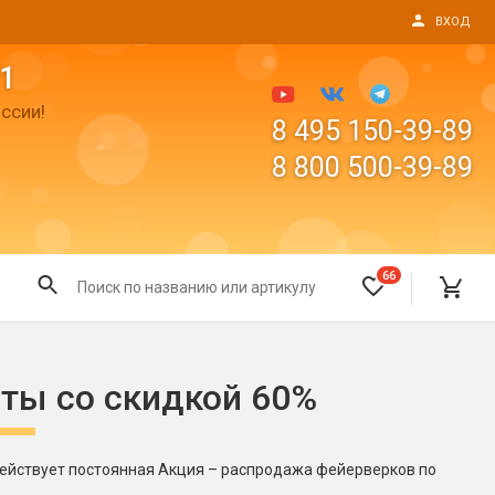
ВХОД
1
ссии!
8 495 150-39-89
8 800 500-39-89
66
Все для праздника
юты со скидкой 60%
Светящиеся предметы
пушки
Свечи для торта
Фонтаны в торт (холодные)
действует постоянная Акция – распродажа фейерверков по