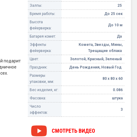
Залпы:
25
Время работы:
До 25 сек
Высота
До 10 м
фейерверка:
Батарея комет:
Да
Эффекты
Комета, Звезды, Мины,
фейерверка:
Трещащие облака
Цвет:
Золотой, Красный, Зеленый
ый подарит
здничное
Праздник:
День Рождения, Новый Год
сех.
Размеры
80 х 80 х 60
упаковки, мм:
х эффекта -
Вес изделия, кг:
0.086
10 метров и
Фасовка:
штука
тающий
Число
фект
3
эффектов:
ствием будут
СМОТРЕТЬ
ВИДЕО