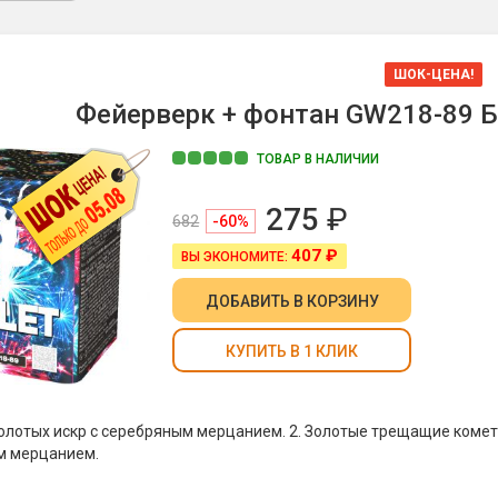
ШОК-ЦЕНА!
Фейерверк + фонтан GW218-89 Бал
ТОВАР В НАЛИЧИИ
275
₽
682
-60%
407 ₽
ВЫ ЭКОНОМИТЕ:
ДОБАВИТЬ
В КОРЗИНУ
КУПИТЬ В 1 КЛИК
золотых искр с серебряным мерцанием. 2. Золотые трещащие комет
м мерцанием.