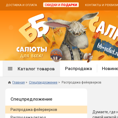
СКИДКИ И
ПОДАРКИ
ДОСТАВКА И ОПЛАТА
КОНТАКТЫ И РЕКВИЗ
Распродажа
Новинк
Каталог товаров
Главная
Спецпредложение
Распродажа фейерверков
Спецпредложение
Дневная
Спецпредложение
Распродажа фейерверков
Дневные
Распродажа петард
Цветной
Распродажа фейерверков
Распродажа бенгальских огней
Пневмох
Думаете, где 
самой низкой 
Распродажа петард