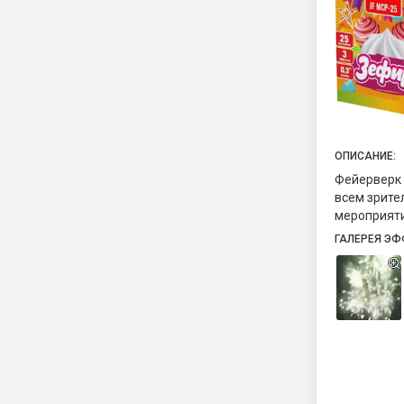
ОПИСАНИЕ:
Фейерверк
всем зрите
мероприяти
ГАЛЕРЕЯ ЭФ
Фейерверк
красные и 
создают вп
салют сопр
создается 
наслаждать