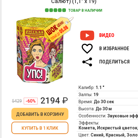
Салют) (1,1" х 19)
ТОВАР В НАЛИЧИИ
ВИДЕО
В ИЗБРАННОЕ
ПОДЕЛИТЬСЯ
Калибр:
1.1 "
Залпы:
19
2194
₽
5429
-60%
Время:
До 30 сек
Высота:
До 30 м
ДОБАВИТЬ
В КОРЗИНУ
Особенности:
Звуковые эф
Эффекты:
Комета, Искристый цветок
КУПИТЬ В 1 КЛИК
Цвет:
Синий, Красный, Зол