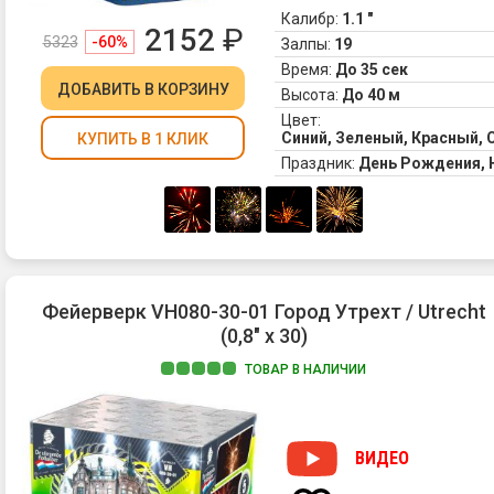
Калибр:
1.1 "
2152
₽
5323
-60%
Залпы:
19
Время:
До 35 сек
ДОБАВИТЬ
В КОРЗИНУ
Высота:
До 40 м
Цвет:
Синий, Зеленый, Красный,
КУПИТЬ В 1 КЛИК
Праздник:
День Рождения,
Фейерверк VH080-30-01 Город Утрехт / Utrecht
(0,8" х 30)
ТОВАР В НАЛИЧИИ
ВИДЕО