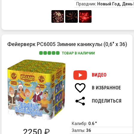
Праздник:
Новый Год, Ден
Фейерверк РС6005 Зимние каникулы (0,6" х 36)
ТОВАР В НАЛИЧИИ
1.
Ра
ко
ВИДЕО
ра
сф
В ИЗБРАННОЕ
из:
кр
ПОДЕЛИТЬСЯ
и
тр
ог
2.
Калибр:
0.6 "
Зе
2250
₽
Залпы:
36