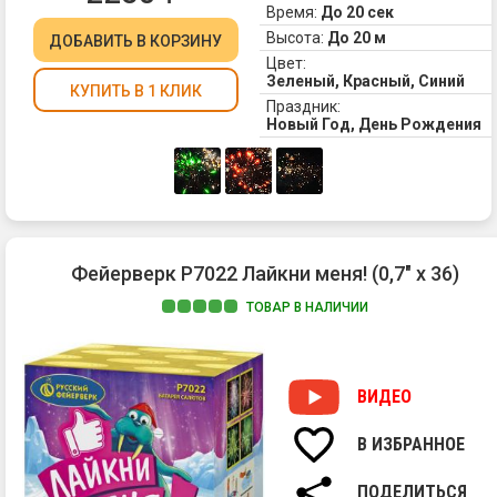
и
Время:
До 20 сек
тр
Высота:
До 20 м
ДОБАВИТЬ
В КОРЗИНУ
огн
Цвет:
3.
Зеленый, Красный, Синий
Си
КУПИТЬ В 1 КЛИК
Праздник:
и
Новый Год, День Рождения
тр
огн
Фейерверк Р7022 Лайкни меня! (0,7" х 36)
ТОВАР В НАЛИЧИИ
ВИДЕО
В ИЗБРАННОЕ
ПОДЕЛИТЬСЯ