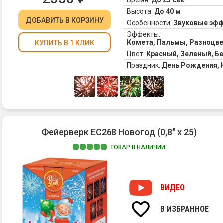
Время:
До 25 сек
Высота:
До 40 м
ДОБАВИТЬ
В КОРЗИНУ
Особенности:
Звуковые эф
Эффекты:
Комета, Пальмы, Разноцве
КУПИТЬ В 1 КЛИК
Цвет:
Красный, Зеленый, Б
Праздник:
День Рождения,
Фейерверк ЕС268 Новогод (0,8" х 25)
ТОВАР В НАЛИЧИИ
ВИДЕО
В ИЗБРАННОЕ