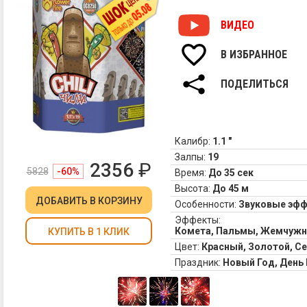
ВИДЕО
В ИЗБРАННОЕ
ПОДЕЛИТЬСЯ
Калибр:
1.1 "
Залпы:
19
2356
₽
5828
-60%
Время:
До 35 сек
Высота:
До 45 м
ДОБАВИТЬ
В КОРЗИНУ
Особенности:
Звуковые эф
Эффекты:
Комета, Пальмы, Жемчужн
КУПИТЬ В 1 КЛИК
Цвет:
Красный, Золотой, С
Праздник:
Новый Год, Ден