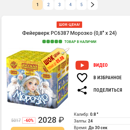
1
2
3
4
5
ШОК-ЦЕНА!
Фейерверк РС6387 Морозко (0,8" х 24)
ТОВАР В НАЛИЧИИ
ВИДЕО
В ИЗБРАННОЕ
ПОДЕЛИТЬСЯ
Калибр:
0.8 "
2028
₽
5017
-60%
Залпы:
24
Время:
До 30 сек