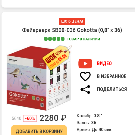
ШОК-ЦЕНА!
Фейерверк SB08-036 Gokotta (0,8" х 36)
ТОВАР В НАЛИЧИИ
ВИДЕО
В ИЗБРАННОЕ
ПОДЕЛИТЬСЯ
2280
₽
Калибр:
0.8 "
5640
-60%
Залпы:
36
Время:
До 40 сек
ДОБАВИТЬ
В КОРЗИНУ