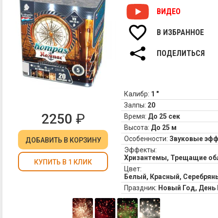
ВИДЕО
В ИЗБРАННОЕ
ПОДЕЛИТЬСЯ
Калибр:
1 "
Залпы:
20
2250
₽
Время:
До 25 сек
Высота:
До 25 м
Особенности:
Звуковые эф
ДОБАВИТЬ
В КОРЗИНУ
Эффекты:
Хризантемы, Трещащие обл
КУПИТЬ В 1 КЛИК
Цвет:
Белый, Красный, Серебрян
Праздник:
Новый Год, Ден