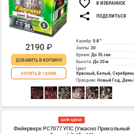
В ИЗБРАННОЕ
ПОДЕЛИТЬСЯ
Калибр:
0.8 "
2190
₽
Залпы:
30
Время:
До 35 сек
ДОБАВИТЬ
В КОРЗИНУ
Высота:
До 20 м
Цвет:
Красный, Белый, Серебрян
КУПИТЬ В 1 КЛИК
Праздник:
Новый Год, Ден
ШОК-ЦЕНА!
Фейерверк РС7077 УПС (Ужасно Прикольный