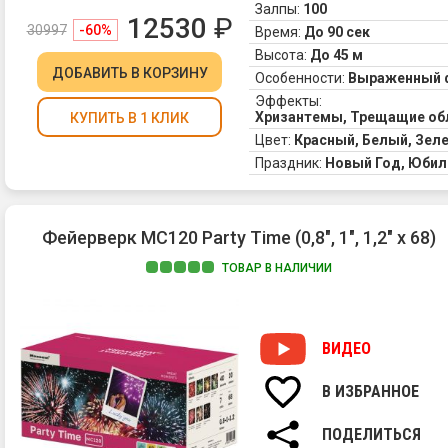
Залпы:
100
12530
₽
30997
-60%
Время:
До 90 сек
Высота:
До 45 м
ДОБАВИТЬ
В КОРЗИНУ
Особенности:
Выраженный 
Эффекты:
Хризантемы, Трещащие обл
КУПИТЬ В 1 КЛИК
Цвет:
Красный, Белый, Зел
Праздник:
Новый Год, Юбил
Фейерверк MC120 Party Time (0,8", 1", 1,2" х 68)
ТОВАР В НАЛИЧИИ
ВИДЕО
В ИЗБРАННОЕ
ПОДЕЛИТЬСЯ