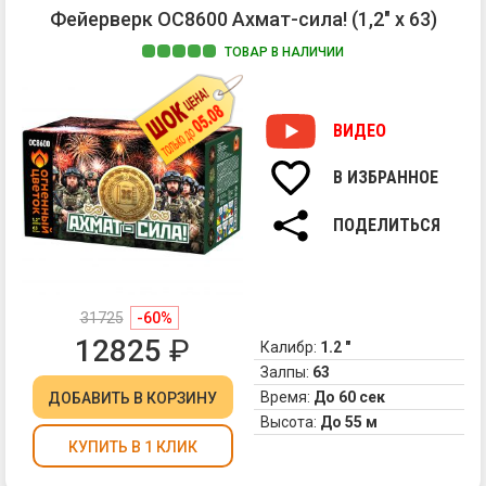
Фейерверк ОС8600 Ахмат-сила! (1,2" х 63)
ТОВАР В НАЛИЧИИ
1.
Ра
ко
ВИДЕО
ра
сф
В ИЗБРАННОЕ
из
зо
ПОДЕЛИТЬСЯ
ис
фо
и
зо
31725
-60%
иск
12825
₽
пе
Калибр:
1.2 "
в
Залпы:
63
кр
Время:
До 60 сек
ДОБАВИТЬ
В КОРЗИНУ
ме
Высота:
До 55 м
огн
КУПИТЬ В 1 КЛИК
2.
Зо