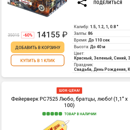
ПОДЕЛИТЬСЯ
Калибр:
1.5, 1.2, 1, 0.8 "
14155
₽
Залпы:
86
35015
-60%
Время:
До 110 сек
Высота:
До 40 м
ДОБАВИТЬ
В КОРЗИНУ
Цвет:
Красный, Зеленый, Синий,
КУПИТЬ В 1 КЛИК
Праздник:
Свадьба, День Рождения, 
ШОК-ЦЕНА!
Фейерверк РС7525 Любо, братцы, любо! (1,1" х
100)
ТОВАР В НАЛИЧИИ