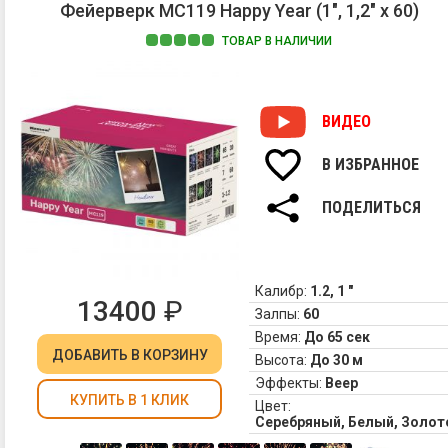
Фейерверк MC119 Happy Year (1", 1,2" х 60)
ТОВАР В НАЛИЧИИ
ВИДЕО
В ИЗБРАННОЕ
ПОДЕЛИТЬСЯ
Калибр:
1.2, 1 "
13400
₽
Залпы:
60
Время:
До 65 сек
ДОБАВИТЬ
В КОРЗИНУ
Высота:
До 30 м
Эффекты:
Веер
КУПИТЬ В 1 КЛИК
Цвет:
Серебряный, Белый, Золот