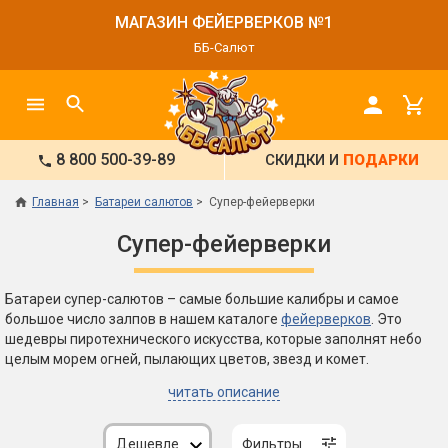
МАГАЗИН ФЕЙЕРВЕРКОВ №1
ББ-Салют
8 800 500-39-89
СКИДКИ И
ПОДАРКИ
Главная
Батареи салютов
Супер-фейерверки
Супер-фейерверки
Батареи супер-салютов – самые большие калибры и самое
большое число залпов в нашем каталоге
фейерверков
. Это
шедевры пиротехнического искусства, которые заполнят небо
целым морем огней, пылающих цветов, звезд и комет.
читать описание
Дешевле
Фильтры