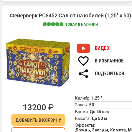
ис
фо
Фейерверк РС8452 Салют на юбилей (1,25" х 50)
и
зе
ТОВАР В НАЛИЧИИ
кр
ог
3.
Зо
ВИДЕО
ис
фо
В ИЗБРАННОЕ
и
кр
ПОДЕЛИТЬСЯ
ог
4.
Зо
па
фо
Калибр:
1.25 "
зе
13200
₽
Залпы:
50
и
Время:
До 45 сек
зо
Высота:
До 50 м
ДОБАВИТЬ
В КОРЗИНУ
ме
Эффекты:
ог
Дождь, Звезды, Комета, М