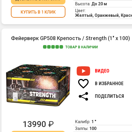
Высота:
До 20 м
Цвет:
КУПИТЬ В 1 КЛИК
Желтый, Оранжевый, Красн
Фейерверк GP508 Крепость / Strength (1" х 100)
ТОВАР В НАЛИЧИИ
ВИДЕО
В ИЗБРАННОЕ
ПОДЕЛИТЬСЯ
13990
₽
Калибр:
1 "
Залпы:
100