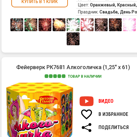
5.
КУПИТЬ В 1 КЛИК
Цвет:
Оранжевый, Красный,
Зо
Праздник:
Свадьба, День Р
фо
с
тр
ис
на
ко
и
зе
ме
Фейерверк РК7681 Алкоголичка (1,25" х 61)
ог
(за
ТОВАР В НАЛИЧИИ
ВИДЕО
В ИЗБРАННОЕ
ПОДЕЛИТЬСЯ