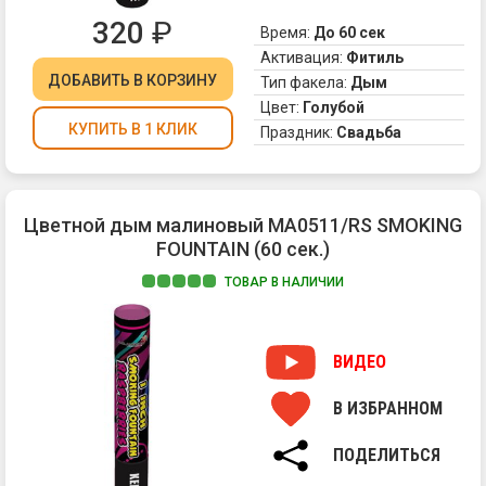
ды
320
₽
Время:
До 60 сек
То,
Активация:
Фитиль
чт
ДОБАВИТЬ
В КОРЗИНУ
ну
Тип факела:
Дым
дл
Цвет:
Голубой
эф
КУПИТЬ В 1 КЛИК
Праздник:
Свадьба
фо
ил
ко
ви
Цветной дым малиновый MA0511/RS SMOKING
М
FOUNTAIN (60 сек.)
пр
бе
ТОВАР В НАЛИЧИИ
се
Цв
дл
ды
св
дл
ВИДЕО
пр
фо
вы
MA
ды
В ИЗБРАННОМ
со
-
пл
в
ПОДЕЛИТЬСЯ
и
на