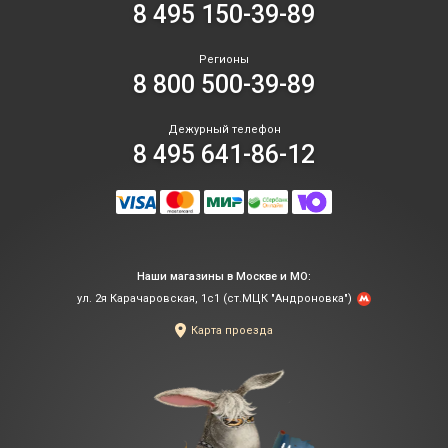
8 495 150-39-89
ра
по
в
40
не
ка
се
яр
ру
Регионы
пр
си
8 800 500-39-89
по
пл
цв
ды
гу
по
-
об
Дежурный телефон
со
эт
8 495 641-86-12
ды
не
вы
Д
и
на
не
вп
эф
то
об
и
на
не
Ва
кр
фо
Наши магазины в Москве и МО:
од
М
ул. 2я Карачаровская, 1с1 (ст.МЦК "Андроновка")
За
со
пу
Карта проезда
де
по
фо
фи
ср
за
с
ил
дв
сп
ды