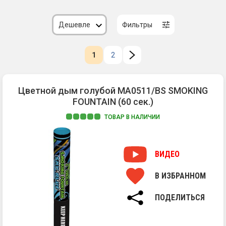
Дешевле
Фильтры
1
2
Цветной дым голубой MA0511/BS SMOKING
FOUNTAIN (60 сек.)
ТОВАР В НАЛИЧИИ
Цв
ды
дл
ВИДЕО
фо
MA
В ИЗБРАННОМ
со
пл
ПОДЕЛИТЬСЯ
и
гу
об