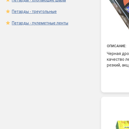
Петарды - хлопающие шары
Петарды - треугольные
Петарды - пулеметные ленты
ОПИСАНИЕ:
Черная дро
качество л
резкий, ак