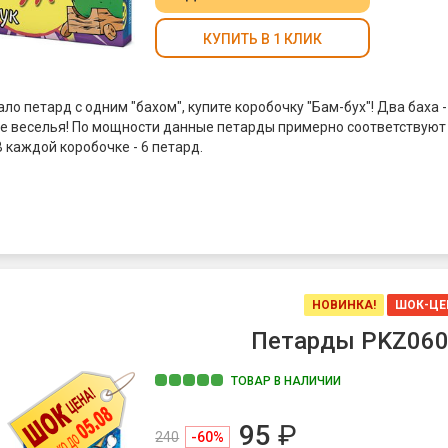
КУПИТЬ В 1 КЛИК
ло петард с одним "бахом", купите коробочку "Бам-бух"! Два баха -
е веселья! По мощности данные петарды примерно соответствуют
В каждой коробочке - 6 петард.
НОВИНКА!
ШОК-ЦЕ
Петарды PKZ060
ТОВАР В НАЛИЧИИ
95
₽
240
-60%