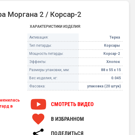
 Моргана 2 / Корсар-2
ХАРАКТЕРИСТИКИ ИЗДЕЛИЯ:
Активация:
Терка
Тип петарды:
Корсары
Мощность петарды:
Корсар-2
Эффекты:
Хлопок
Размеры упаковки, мм:
88 х 55 х 15
Вес изделия, кг:
0.045
Фасовка:
упаковка (20 штук)
зменилась
СМОТРЕТЬ
ВИДЕО
тард в
В ИЗБРАННОМ
, но эффект
ПОДЕЛИТЬСЯ
а не