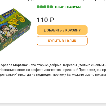
ТОВАР В НАЛИЧИИ
110
₽
ДОБАВИТЬ
В КОРЗИНУ
КУПИТЬ В 1 КЛИК
Корсара Моргана"
- это старые-добрые "Корсары", только с новым 
 Название новое, но эффект и качество - прежние! Превосходная п
иротехники" никогда не подведет, поэтому Вы можете смело покупа
ни гарантируют удовольствие и прилив адреналина, который вызы
абах" начиненной порохом палочки! "Команда корсара Моргана-3" 
ует петардам "Корсар-3".