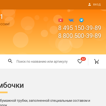
ВХОД
1
ссии!
8 495 150-39-89
8 800 500-39-89
62
Все для праздника
мбочки
Светящиеся предметы
пушки
Свечи для торта
Фонтаны в торт (холодные)
е бумажной трубки, заполненной специальным составом и
опок.