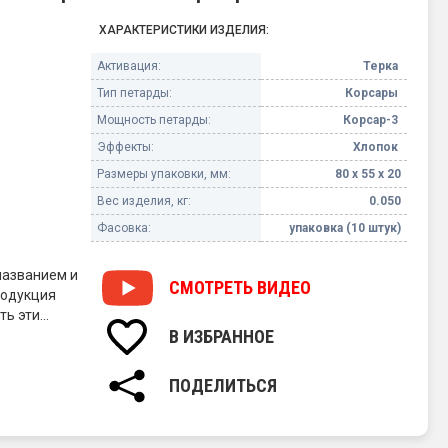
ХАРАКТЕРИСТИКИ ИЗДЕЛИЯ:
Активация:
Терка
Тип петарды:
Корсары
Мощность петарды:
Корсар-3
Эффекты:
Хлопок
Размеры упаковки, мм:
80 х 55 х 20
Вес изделия, кг:
0.050
Фасовка:
упаковка (10 штук)
названием и
СМОТРЕТЬ
ВИДЕО
родукция
ть эти
В ИЗБРАННОЕ
вает
по мощности
ПОДЕЛИТЬСЯ