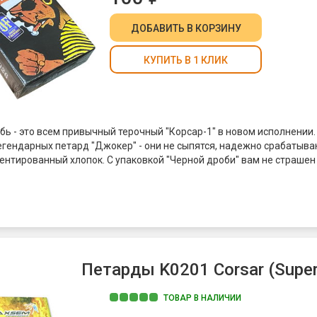
ДОБАВИТЬ
В КОРЗИНУ
КУПИТЬ В 1 КЛИК
бь - это всем привычный терочный "Корсар-1" в новом исполнении
егендарных петард "Джокер" - они не сыпятся, надежно срабатыва
центированный хлопок. С упаковкой "Черной дроби" вам не страшен
Петарды K0201 Corsar (Super 
ТОВАР В НАЛИЧИИ