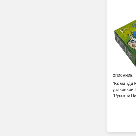
ОПИСАНИЕ:
"Команда 
упаковкой.
"Русской П
петарды. О
громкий "б
соответств