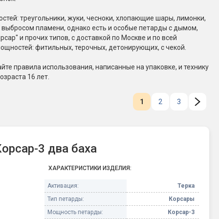
Конфетти, серпантин
стей: треугольники, жуки, чесноки, хлопающие шары, лимонки,
 выбросом пламени, однако есть и особые петарды с дымом,
ар" и прочих типов, с доставкой по Москве и по всей
Небесные фонарики
мощностей: фитильных, терочных, детонирующих, с чекой.
те правила использования, написанные на упаковке, и технику
Оборудование для
зраста 16 лет.
спецэффектов
кие
1
2
3
Елочные гирлянды
Фейерверк-шоу
ные)
орсар-3 два баха
ХАРАКТЕРИСТИКИ ИЗДЕЛИЯ:
Активация:
Терка
Тип петарды:
Корсары
Мощность петарды:
Корсар-3