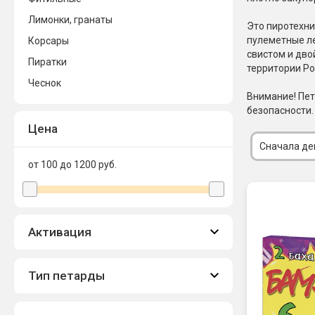
Лимонки, гранаты
Новинки 2025/26
Петарды
Это пиротехни
пулеметные ле
Корсары
Терочны
свистом и дво
Фейерверки на свадьбу
Пиратки
Фитильн
территории Ро
Лимонки,
Чеснок
Фейерверк-шоу
Внимание! Пет
Корсары
Батареи салютов
безопасности.
Цветной дым
Цена
Летающи
Хлопушки
Сначала д
от 100 до 1200
руб.
Бабочки,
Батареи салютов
Жуки
Циркобл
Маленькие фейерверки
Средние фейерверки
Активация
Цветной 
Большие фейерверки
Супер-фейерверки
Факелы ц
Тип петарды
Цветной
Стробос
Сигнальн