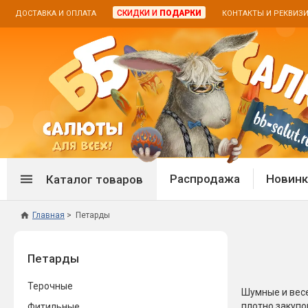
СКИДКИ И
ПОДАРКИ
ДОСТАВКА И ОПЛАТА
КОНТАКТЫ И РЕКВИЗ
Распродажа
Новинк
Каталог товаров
Главная
Петарды
Спецпредложение
Дневная
Петарды
Распродажа фейерверков
Дневные
Распродажа петард
Цветной
Терочные
Распродажа бенгальских огней
Пневмох
Шумные и весе
плотно закупо
Фитильные