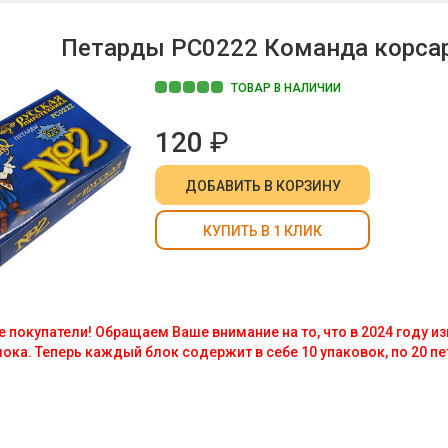
Петарды РС0222 Команда корсара
ТОВАР В НАЛИЧИИ
120
₽
ДОБАВИТЬ
В КОРЗИНУ
КУПИТЬ В 1 КЛИК
покупатели! Обращаем Ваше внимание на то, что в 2024 году и
ока. Теперь каждый блок содержит в себе 10 упаковок, по 20 пе
Корсара Моргана"
- это старые-добрые "Корсары". Название новое
 - прежние! Превосходная продукция "Русской Пиротехники" никогд