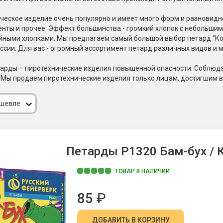
Пневмохлопушки
Пружинные хлопушки
ческое изделие очень популярно и имеет много форм и разновидно
нты и прочее. Эффект большинства - громкий хлопок с небольшим
е
йными хлопками. Мы предлагаем самый большой выбор петард "Корс
Бенгальские огни
ые
ссии. Для вас - огромный ассортимент петард различных видов и 
 гранаты
Бенгальские огни малые
арды – пиротехнические изделия повышенной опасности. Соблюдай
Бенгальские огни большие
 Мы продаем пиротехнические изделия только лицам, достигшим во
е и наземные
Фонтаны пиротехничес
ешевле
 пчелы
Фонтаны в торт (холодные)
Фонтаны сценические (холод
ицы
Фонтаны для улицы
Петарды Р1320 Бам-бух / К
Вулканы
дым и огонь
ТОВАР В НАЛИЧИИ
Ракеты
ветного огня
85
₽
 дым
Фестивальные шары
копы
ДОБАВИТЬ
В КОРЗИНУ
ая пиротехника