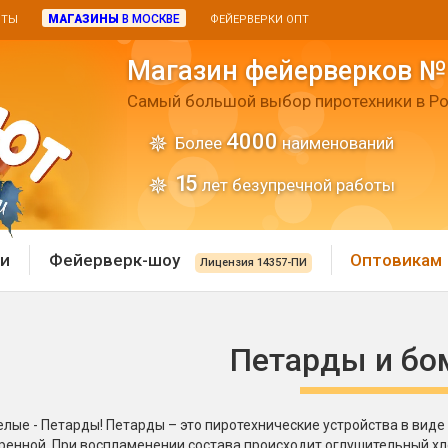
МАГАЗИНЫ
В МОСКВЕ
ИТЫ
ФЕЙЕРВЕРКИ ОПТ
Магазин фейерверков №
Самый большой выбор пиротехники в Ро
4000
Более
наименований
15
лет безупречной работы
и
Фейерверк-шоу
Оптовикам
Лицензия 14357-ПИ
 пиротехника
Римские свечи
Петарды и бо
 батареи
Хлопушки и пневмохло
 дым
лопушки
лые - Петарды! Петарды – это пиротехнические устройства в вид
Маленькие хлопушки
ренной. При воспламенении состава происходит оглушительный хл