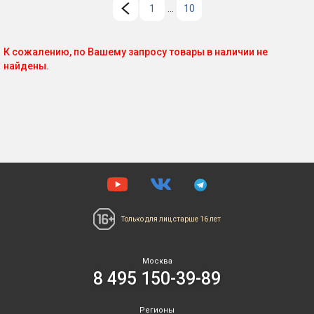
1
...
10
К сожалению, по Вашему запросу товары в наличии не
найдены.
Только для лиц
старше 16 лет
Москва
8 495 150-39-89
Регионы