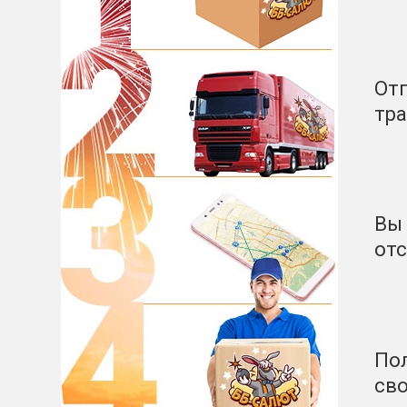
От
тр
Вы 
от
Пол
сво