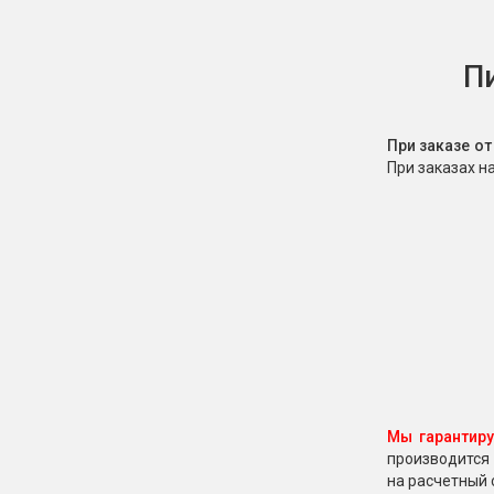
П
При заказе о
При заказах н
Мы гарантир
производится 
на расчетный 