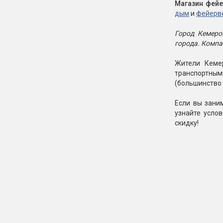
Магазин фейе
дым
и
фейерве
Город Кемеро
города. Компа
Жители Кемер
транспортным
(большинство 
Если вы зани
узнайте усло
скидку!