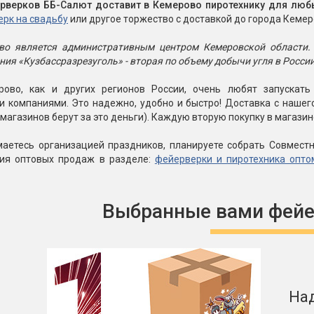
рверков ББ-Салют доставит в Кемерово пиротехнику для люб
рк на свадьбу
или другое торжество с доставкой до города Кеме
во является административным центром Кемеровской области.
ния «Кузбассразрезуголь» - вторая по объему добычи угля в России
ово, как и других регионов России, очень любят запускат
и компаниями. Это надежно, удобно и быстро! Доставка с наше
магазинов берут за это деньги). Каждую вторую покупку в магаз
маетесь организацией праздников, планируете собрать Совместн
вия оптовых продаж в разделе:
фейерверки и пиротехника опто
Выбранные вами фейе
На