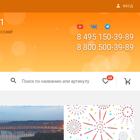
ВХОД
1
ссии!
8 495 150-39-89
8 800 500-39-89
68
Все для праздника
Светящиеся предметы
пушки
Свечи для торта
Фонтаны в торт (холодные)