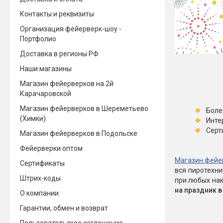
Контакты и реквизиты
Новинки 2025/26
Петарды
Организация фейерверк-шоу -
Терочны
Портфолио
Фейерверки на свадьбу
Фитильн
Доставка в регионы РФ
Лимонки,
Фейерверк-шоу
Наши магазины
Корсары
Батареи салютов
Магазин фейерверков на 2й
Цветной дым
Карачаровской
Летающи
Хлопушки
Магазин фейерверков в Шереметьево
Боле
Бабочки,
(Химки)
Инте
Батареи салютов
Жуки
Серт
Магазин фейерверков в Подольске
Циркобл
Маленькие фейерверки
Фейерверки оптом
Средние фейерверки
Магазин фейе
Сертификаты
Цветной 
Большие фейерверки
вся пиротехн
Супер-фейерверки
Штрих-коды
при любых нак
Факелы ц
на праздник 
О компании
Цветной
Гарантии, обмен и возврат
Стробос
Сигнальн