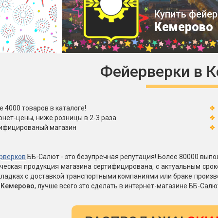
Пневмохлопушки
Купить фейер
Пружинные хлопушки
Кемерово
е
Бенгальские огни
ые
 гранаты
Бенгальские огни малые
Фейерверки в 
Бенгальские огни большие
е и наземные
Фонтаны пиротехничес
е 4000 товаров в каталоге!
 пчелы
рнет-цены, ниже розницы в 2-3 раза
Фонтаны в торт (холодные)
ифицированый магазин
Фонтаны сценические (холод
ицы
Фонтаны для улицы
Вулканы
рверков
ББ-Салют - это безупречная репутация! Более 80000 выпол
дым и огонь
ическая продукция магазина сертифицирована, с актуальным сро
ладках с доставкой транспортными компаниями или браке произв
Ракеты
ветного огня
в Кемерово
, лучше всего это сделать в интернет-магазине ББ-Салю
 дым
Фестивальные шары
копы
ая пиротехника