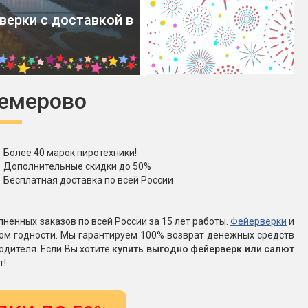
верки с доставкой в
Конфетти, серпантин
Небесные фонарики
Кемерово
Оборудование для
спецэффектов
кие
Елочные гирлянды
Более 40 марок пиротехники!
Дополнительные скидки до 50%
Бесплатная доставка по всей России
Фейерверк-шоу
ные)
ненных заказов по всей России за 15 лет работы.
Фейерверки
и
ком годности. Мы гарантируем 100% возврат денежных средств
одителя. Если Вы хотите
купить выгодно фейерверк или салют
т!