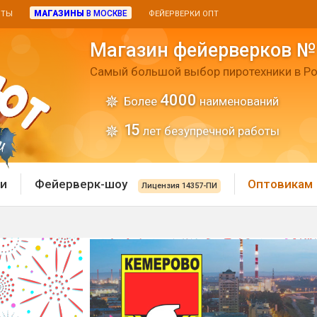
МАГАЗИНЫ
В МОСКВЕ
ИТЫ
ФЕЙЕРВЕРКИ ОПТ
Магазин фейерверков №
Самый большой выбор пиротехники в Ро
4000
Более
наименований
15
лет безупречной работы
и
Фейерверк-шоу
Оптовикам
Лицензия 14357-ПИ
 пиротехника
Римские свечи
 батареи
Хлопушки и пневмохло
 дым
лопушки
Маленькие хлопушки