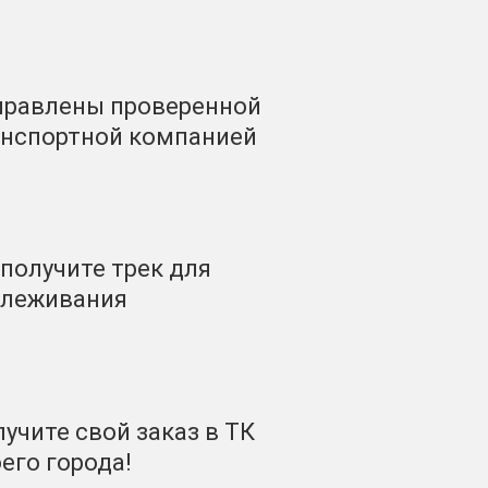
правлены проверенной
анспортной компанией
получите трек для
слеживания
учите свой заказ в ТК
его города!