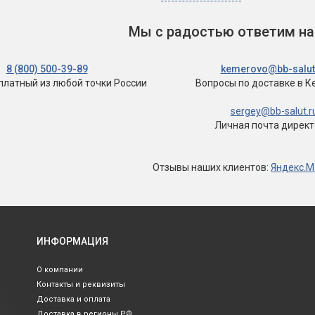
Мы с радостью ответим на
8 (800) 500-39-89
kemerovo@bb-salut
сплатный
из любой точки России
Вопросы по доставке
в К
sergey@bb-salut.r
Личная почта дирек
Отзывы
наших клиентов
:
Яндекс.М
ИНФОРМАЦИЯ
О компании
Контакты и реквизиты
Доставка и оплата
Доставка в регионы РФ