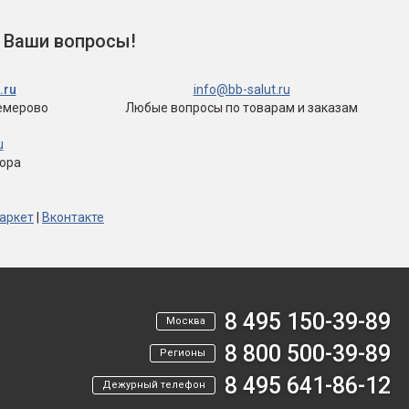
 Ваши вопросы!
.ru
info@bb-salut.ru
емерово
Любые вопросы
по товарам и заказам
u
тора
аркет
|
Вконтакте
8 495 150-39-89
Москва
8 800 500-39-89
Регионы
8 495 641-86-12
Дежурный телефон