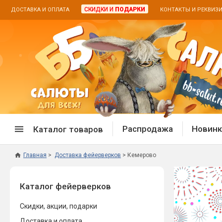
СКИДКИ И
ПОДАРКИ
ДОСТАВКА И ОПЛАТА
КОНТАКТЫ И РЕКВИЗ
Распродажа
Новинк
Каталог товаров
Главная
Доставка фейерверков
Кемерово
Спецпредложение
Дневная
Каталог фейерверков
Распродажа фейерверков
Дневные
Распродажа петард
Цветной
Скидки, акции, подарки
Распродажа бенгальских огней
Пневмох
Доставка и оплата