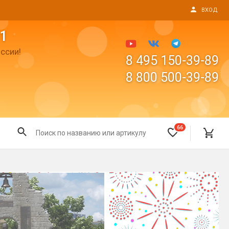
ВХОД
1
ссии!
8 495 150-39-89
8 800 500-39-89
66
Все для праздника
Светящиеся предметы
пушки
Свечи для торта
Фонтаны в торт (холодные)