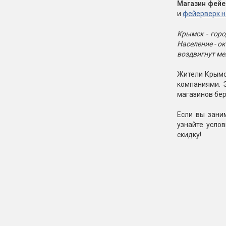
Магазин фейе
и
фейерверк н
Крымск - горо
Население - о
воздвигнут ме
Жители Крымск
компаниями. 
магазинов бер
Если вы зани
узнайте усло
скидку!