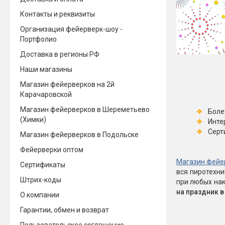
Контакты и реквизиты
Новинки 2025/26
Петарды
Организация фейерверк-шоу -
Терочны
Портфолио
Фейерверки на свадьбу
Фитильн
Доставка в регионы РФ
Лимонки,
Фейерверк-шоу
Наши магазины
Корсары
Батареи салютов
Магазин фейерверков на 2й
Цветной дым
Карачаровской
Летающи
Хлопушки
Магазин фейерверков в Шереметьево
Боле
Бабочки,
(Химки)
Инте
Батареи салютов
Жуки
Серт
Магазин фейерверков в Подольске
Циркобл
Маленькие фейерверки
Фейерверки оптом
Средние фейерверки
Магазин фейе
Сертификаты
Цветной 
Большие фейерверки
вся пиротехн
Супер-фейерверки
Штрих-коды
при любых нак
Факелы ц
на праздник 
О компании
Цветной
Гарантии, обмен и возврат
Стробос
Сигнальн