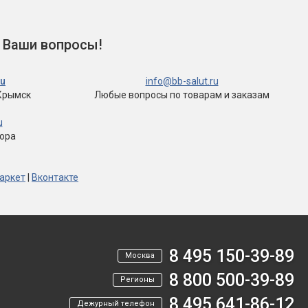
 Ваши вопросы!
ru
info@bb-salut.ru
Крымск
Любые вопросы
по товарам и заказам
u
тора
аркет
|
Вконтакте
8 495 150-39-89
Москва
8 800 500-39-89
Регионы
8 495 641-86-12
Дежурный телефон