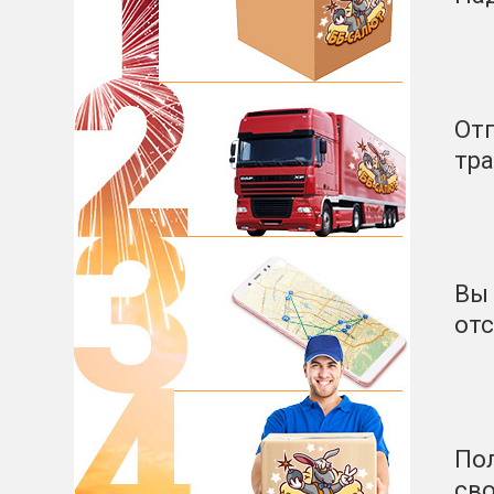
От
тр
Вы 
от
Пол
сво