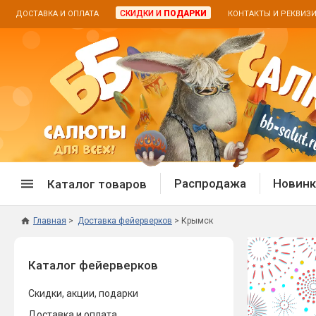
СКИДКИ И
ПОДАРКИ
ДОСТАВКА И ОПЛАТА
КОНТАКТЫ И РЕКВИЗ
Распродажа
Новинк
Каталог товаров
Главная
Доставка фейерверков
Крымск
Спецпредложение
Дневная
Каталог фейерверков
Распродажа фейерверков
Дневные
Распродажа петард
Цветной
Скидки, акции, подарки
Распродажа бенгальских огней
Пневмох
Доставка и оплата