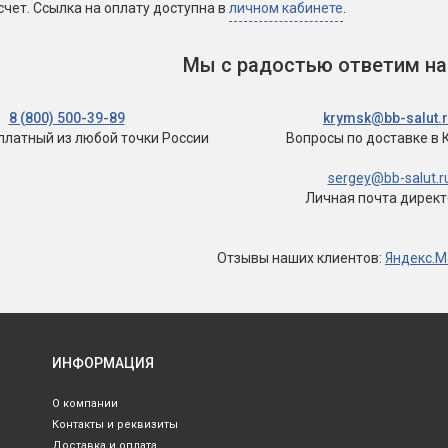
счет. Ссылка на оплату доступна в
личном кабинете
.
Мы с радостью ответим на
8 (800) 500-39-89
krymsk@bb-salut.
сплатный
из любой точки России
Вопросы по доставке
в 
sergey@bb-salut.r
Личная почта дирек
Отзывы
наших клиентов
:
Яндекс.М
ИНФОРМАЦИЯ
О компании
Контакты и реквизиты
Доставка и оплата