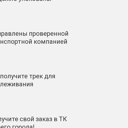
правлены проверенной
анспортной компанией
получите трек для
слеживания
учите свой заказ в ТК
его города!