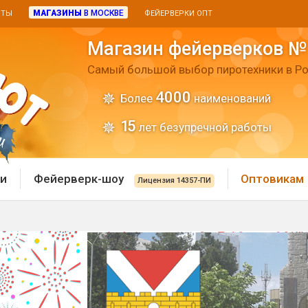
МАГАЗИНЫ
В МОСКВЕ
ИТЫ
ФЕЙЕРВЕРКИ ОПТ
Магазин фейерверков №
Самый большой выбор пиротехники в Ро
4000
Более
наименований
15
лет безупречной работы
и
Фейерверк-шоу
Оптовикам
Лицензия 14357-ПИ
 пиротехника
Римские свечи
 батареи
Хлопушки и пневмохло
 дым
лопушки
Маленькие хлопушки