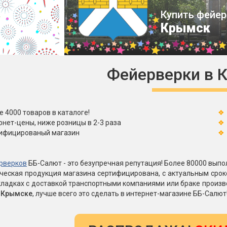
Пневмохлопушки
Купить фейер
Пружинные хлопушки
Крымск
е
Бенгальские огни
ые
 гранаты
Бенгальские огни малые
Фейерверки в 
Бенгальские огни большие
е и наземные
Фонтаны пиротехничес
е 4000 товаров в каталоге!
 пчелы
рнет-цены, ниже розницы в 2-3 раза
Фонтаны в торт (холодные)
ифицированый магазин
Фонтаны сценические (холод
ицы
Фонтаны для улицы
Вулканы
рверков
ББ-Салют - это безупречная репутация! Более 80000 выпол
дым и огонь
ическая продукция магазина сертифицирована, с актуальным сро
ладках с доставкой транспортными компаниями или браке произв
Ракеты
ветного огня
в Крымске
, лучше всего это сделать в интернет-магазине ББ-Салют
 дым
Фестивальные шары
копы
ая пиротехника