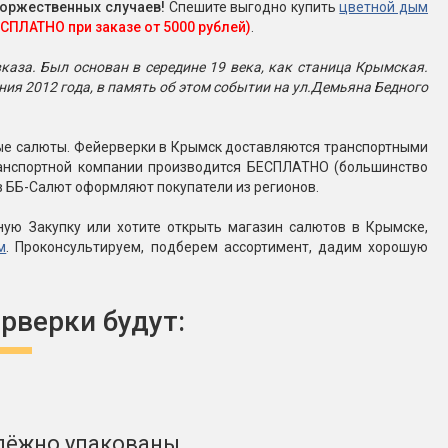
торжественных случаев!
Спешите выгодно купить
цветной дым
ЕСПЛАТНО при заказе от 5000 рублей)
.
вказа. Был основан в середине 19 века, как станица Крымская.
ения 2012 года, в память об этом событии на ул.Демьяна Бедного
чные салюты. Фейерверки в Крымск доставляются транспортными
ранспортной компании производится БЕСПЛАТНО (большинство
в ББ-Салют оформляют покупатели из регионов.
ную Закупку или хотите открыть магазин салютов в Крымске,
м
. Проконсультируем, подберем ассортимент, дадим хорошую
рверки будут:
дёжно упакованы