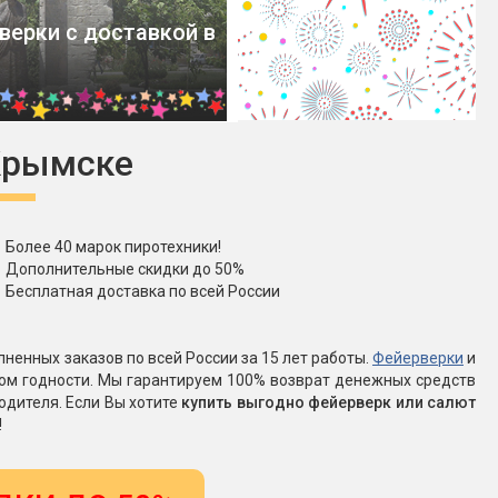
верки с доставкой в
Конфетти, серпантин
Небесные фонарики
Крымске
Оборудование для
спецэффектов
кие
Елочные гирлянды
Более 40 марок пиротехники!
Дополнительные скидки до 50%
Бесплатная доставка по всей России
Фейерверк-шоу
ные)
ненных заказов по всей России за 15 лет работы.
Фейерверки
и
ком годности. Мы гарантируем 100% возврат денежных средств
одителя. Если Вы хотите
купить выгодно фейерверк или салют
!