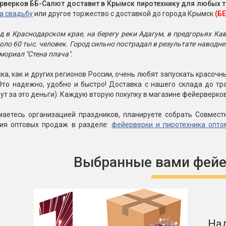
рверков ББ-Салют доставит в Крымск пиротехнику для любых 
а свадьбу
или другое торжество с доставкой до города Крымск
(Б
д в Краснодарском крае, на берегу реки Адагум, в предгорьях Ка
коло 60 тыс. человек. Город сильно пострадал в результате наводн
мориал "Стена плача".
а, как и других регионов России, очень любят запускать красо
Это надежно, удобно и быстро! Доставка с нашего склада до т
ут за это деньги). Каждую вторую покупку в магазине фейерверко
маетесь организацией праздников, планируете собрать Совмест
вия оптовых продаж в разделе:
фейерверки и пиротехника опто
Выбранные вами фейе
На