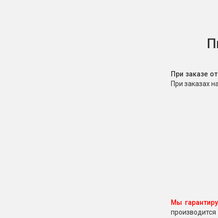
П
При заказе о
При заказах н
Мы гарантир
производится 