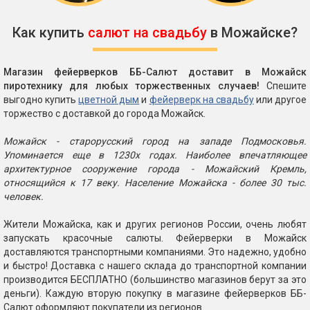
Как купить
салют на свадьбу
в Можайске?
Магазин фейерверков ББ-Салют доставит в Можайск
пиротехнику для любых торжественных случаев!
Спешите
выгодно купить
цветной дым
и
фейерверк на свадьбу
или другое
торжество с доставкой до города Можайск.
Можайск - старорусский город на западе Подмосковья.
Упоминается еще в 1230х годах. Наиболее впечатляющее
архитектурное сооружение города - Можайский Кремль,
относящийся к 17 веку. Население Можайска - более 30 тыс.
человек.
Жители Можайска, как и других регионов России, очень любят
запускать красочные салюты. Фейерверки в Можайск
доставляются транспортными компаниями. Это надежно, удобно
и быстро! Доставка с нашего склада до транспортной компании
производится БЕСПЛАТНО (большинство магазинов берут за это
деньги). Каждую вторую покупку в магазине фейерверков ББ-
Салют оформляют покупатели из регионов.