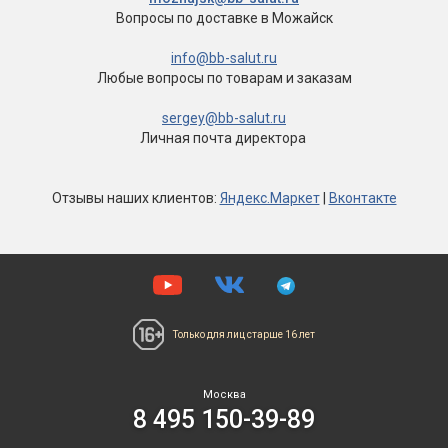
Вопросы по доставке
в Можайск
info@bb-salut.ru
Любые вопросы
по товарам и заказам
sergey@bb-salut.ru
Личная почта директора
Отзывы
наших клиентов
:
Яндекс.Маркет
|
Вконтакте
Только для лиц
старше 16 лет
Москва
8 495 150-39-89