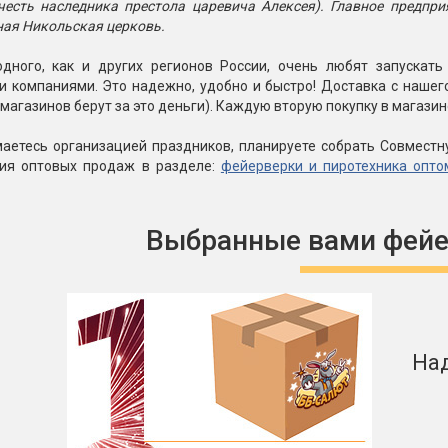
честь наследника престола царевича Алексея). Главное предпри
ная Никольская церковь.
дного, как и других регионов России, очень любят запускат
и компаниями. Это надежно, удобно и быстро! Доставка с наше
магазинов берут за это деньги). Каждую вторую покупку в магаз
маетесь организацией праздников, планируете собрать Совместн
вия оптовых продаж в разделе:
фейерверки и пиротехника опто
Выбранные вами фейе
На