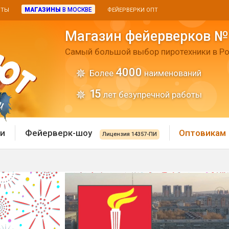
МАГАЗИНЫ
В МОСКВЕ
ИТЫ
ФЕЙЕРВЕРКИ ОПТ
Магазин фейерверков №
Самый большой выбор пиротехники в Ро
4000
Более
наименований
15
лет безупречной работы
и
Фейерверк-шоу
Оптовикам
Лицензия 14357-ПИ
 пиротехника
Римские свечи
 батареи
Хлопушки и пневмохло
 дым
лопушки
Маленькие хлопушки