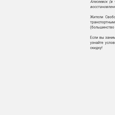
Алесеевск (в 
восстановлен
Жители Свобо
транспортным
(большинство 
Если вы зани
узнайте усло
скидку!