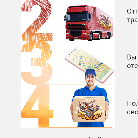
От
тр
Вы 
от
Пол
сво