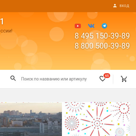
ВХОД
1
ссии!
8 495 150-39-89
8 800 500-39-89
65
Все для праздника
Светящиеся предметы
пушки
Свечи для торта
Фонтаны в торт (холодные)