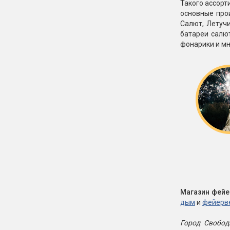
Такого ассорт
основные прои
Салют, Летучи
батареи салю
фонарики и мн
Магазин фейе
дым
и
фейерве
Город Свобод