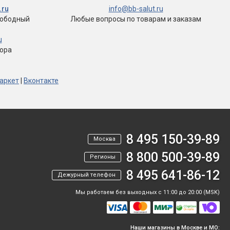
.ru
info@bb-salut.ru
вободный
Любые вопросы
по товарам и заказам
u
тора
аркет
|
Вконтакте
8 495 150-39-89
Москва
8 800 500-39-89
Регионы
8 495 641-86-12
Дежурный телефон
Мы работаем без выходных с 11:00 до 20:00 (MSK)
Наши магазины в Москве и МО: