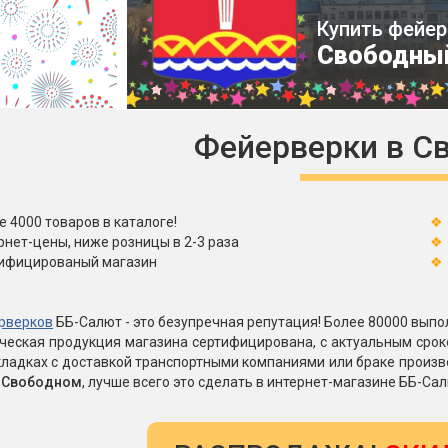
Пневмохлопушки
Купить фейер
Пружинные хлопушки
Свободны
е
Бенгальские огни
ые
 гранаты
Бенгальские огни малые
Фейерверки в С
Бенгальские огни большие
е и наземные
Фонтаны пиротехничес
е 4000 товаров в каталоге!
 пчелы
рнет-цены, ниже розницы в 2-3 раза
Фонтаны в торт (холодные)
ифицированый магазин
Фонтаны сценические (холод
ицы
Фонтаны для улицы
Вулканы
рверков
ББ-Салют - это безупречная репутация! Более 80000 выпол
дым и огонь
ическая продукция магазина сертифицирована, с актуальным сро
ладках с доставкой транспортными компаниями или браке произв
Ракеты
ветного огня
в Свободном
, лучше всего это сделать в интернет-магазине ББ-Сал
 дым
Фестивальные шары
копы
ая пиротехника