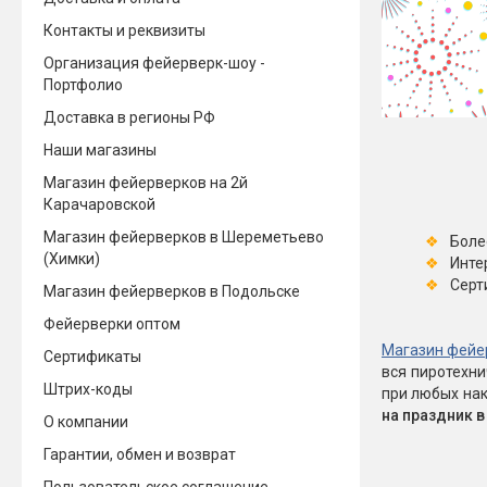
Контакты и реквизиты
Новинки 2025/26
Петарды
Организация фейерверк-шоу -
Терочны
Портфолио
Фейерверки на свадьбу
Фитильн
Доставка в регионы РФ
Лимонки,
Фейерверк-шоу
Наши магазины
Корсары
Батареи салютов
Магазин фейерверков на 2й
Цветной дым
Карачаровской
Летающи
Хлопушки
Магазин фейерверков в Шереметьево
Боле
Бабочки,
(Химки)
Инте
Батареи салютов
Жуки
Серт
Магазин фейерверков в Подольске
Циркобл
Маленькие фейерверки
Фейерверки оптом
Средние фейерверки
Магазин фейе
Сертификаты
Цветной 
Большие фейерверки
вся пиротехн
Супер-фейерверки
Штрих-коды
при любых нак
Факелы ц
на праздник 
О компании
Цветной
Гарантии, обмен и возврат
Стробос
Сигнальн