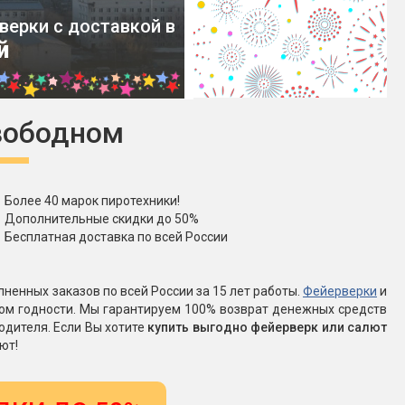
верки с доставкой в
Конфетти, серпантин
й
Небесные фонарики
вободном
Оборудование для
спецэффектов
кие
Елочные гирлянды
Более 40 марок пиротехники!
Дополнительные скидки до 50%
Бесплатная доставка по всей России
Фейерверк-шоу
ные)
ненных заказов по всей России за 15 лет работы.
Фейерверки
и
ком годности. Мы гарантируем 100% возврат денежных средств
одителя. Если Вы хотите
купить выгодно фейерверк или салют
ют!