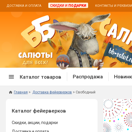
СКИДКИ И
ПОДАРКИ
ДОСТАВКА И ОПЛАТА
КОНТАКТЫ И РЕКВИЗ
Распродажа
Новинк
Каталог товаров
Главная
Доставка фейерверков
Свободный
Спецпредложение
Дневная
Каталог фейерверков
Распродажа фейерверков
Дневные
Распродажа петард
Цветной
Скидки, акции, подарки
Распродажа бенгальских огней
Пневмох
Доставка и оплата