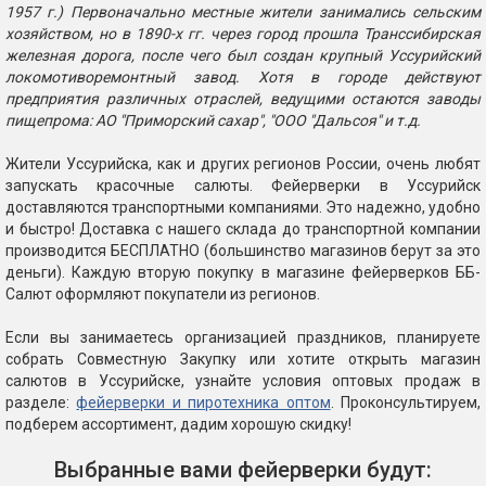
1957 г.) Первоначально местные жители занимались сельским
хозяйством, но в 1890-х гг. через город прошла Транссибирская
железная дорога, после чего был создан крупный Уссурийский
локомотиворемонтный завод. Хотя в городе действуют
предприятия различных отраслей, ведущими остаются заводы
пищепрома: АО "Приморский сахар", "ООО "Дальсоя" и т.д.
Жители Уссурийска, как и других регионов России, очень любят
запускать красочные салюты. Фейерверки в Уссурийск
доставляются транспортными компаниями. Это надежно, удобно
и быстро! Доставка с нашего склада до транспортной компании
производится БЕСПЛАТНО (большинство магазинов берут за это
деньги). Каждую вторую покупку в магазине фейерверков ББ-
Салют оформляют покупатели из регионов.
Если вы занимаетесь организацией праздников, планируете
собрать Совместную Закупку или хотите открыть магазин
салютов в Уссурийске, узнайте условия оптовых продаж в
разделе:
фейерверки и пиротехника оптом
. Проконсультируем,
подберем ассортимент, дадим хорошую скидку!
Выбранные вами фейерверки будут: