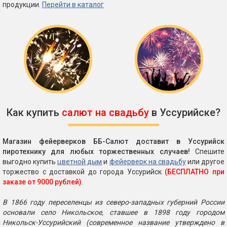
продукции.
Перейти в каталог
Как купить
салют на свадьбу
в Уссурийске?
Магазин фейерверков ББ-Салют доставит в Уссурийск
пиротехнику для любых торжественных случаев!
Спешите
выгодно купить
цветной дым
и
фейерверк на свадьбу
или другое
торжество с доставкой до города Уссурийск
(БЕСПЛАТНО при
заказе от 9000 рублей)
.
В 1866 году переселенцы из северо-западных губерний России
основали село Никольское, ставшее в 1898 году городом
Никольск-Уссурийский (современное название утверждено в