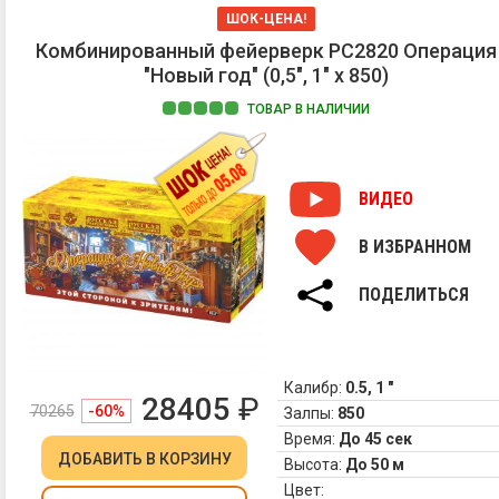
ШОК-ЦЕНА!
Комбинированный фейерверк РС2820 Операция
"Новый год" (0,5", 1" х 850)
ТОВАР В НАЛИЧИИ
ВИДЕО
В ИЗБРАННОМ
ПОДЕЛИТЬСЯ
Калибр:
0.5, 1 "
28405
₽
70265
-60%
Залпы:
850
Время:
До 45 сек
ДОБАВИТЬ
В КОРЗИНУ
Высота:
До 50 м
Цвет: