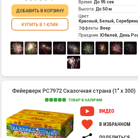
Время:
До 95 сек
Высота:
До 50 м
ДОБАВИТЬ
В КОРЗИНУ
Цвет:
Красный, Белый, Серебрян
КУПИТЬ В 1 КЛИК
Эффекты:
Веер
Праздник:
Юбилей, День Ро
Фейерверк РС7972 Сказочная страна (1" х 300)
ТОВАР В НАЛИЧИИ
ВИДЕО
В ИЗБРАННОМ
ПОДЕЛИТЬСЯ