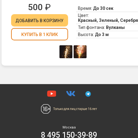
500
₽
Время:
До 30 сек
Цвет:
Красный, Зеленый, Серебр
ДОБАВИТЬ
В КОРЗИНУ
Тип фонтана:
Вулканы
Высота:
До 3 м
КУПИТЬ В 1 КЛИК
Только для лиц
старше 16 лет
Москва
8 495 150-39-89