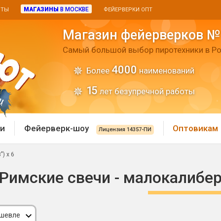
МАГАЗИНЫ
В МОСКВЕ
ИТЫ
ФЕЙЕРВЕРКИ ОПТ
Магазин фейерверков №
Самый большой выбор пиротехники в Ро
4000
Более
наименований
15
лет безупречной работы
и
Фейерверк-шоу
Оптовикам
Лицензия 14357-ПИ
) х 6
 пиротехника
Римские свечи
Римские свечи - малокалиберн
 батареи
Хлопушки и пневмохло
 дым
лопушки
Маленькие хлопушки
ешевле