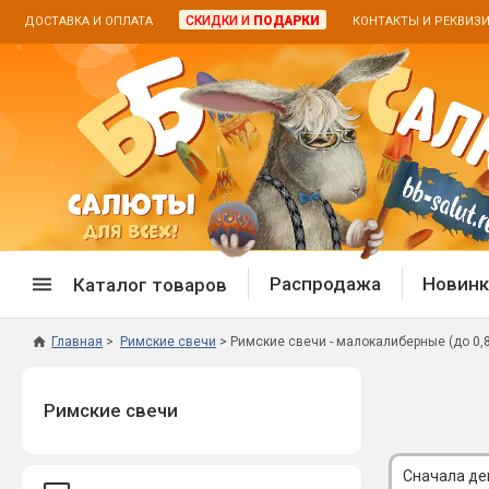
СКИДКИ И
ПОДАРКИ
ДОСТАВКА И ОПЛАТА
КОНТАКТЫ И РЕКВИЗ
Распродажа
Новинк
Каталог товаров
Главная
Римские свечи
Римские свечи - малокалиберные (до 0,8"
Спецпредложение
Дневная
Римские свечи
Распродажа фейерверков
Дневные
Распродажа петард
Цветной
Распродажа бенгальских огней
Пневмох
Сначала д