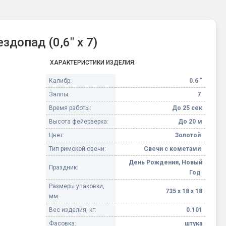
Конфетти, серпантин
допад (0,6" х 7)
Небесные фонарики
ХАРАКТЕРИСТИКИ ИЗДЕЛИЯ:
Оборудование для
спецэффектов
Калибр:
0.6 "
Залпы:
7
кие
Елочные гирлянды
Время работы:
До 25 сек
Высота фейерверка:
До 20 м
Фейерверк-шоу
ные)
Цвет:
Золотой
Тип римской свечи:
Свечи с кометами
День Рождения, Новый
Праздник:
Год
Размеры упаковки,
735 х 18 х 18
мм:
Вес изделия, кг:
0.101
Фасовка:
штука