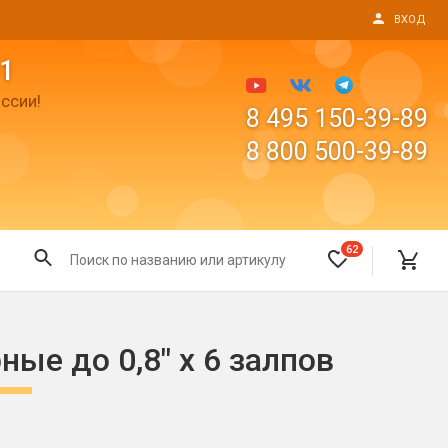
ВХОД
1
ссии!
8 495 150-39-89
8 800 500-39-89
62
Все для праздника
ые до 0,8" х 6 залпов
Светящиеся предметы
пушки
Свечи для торта
Фонтаны в торт (холодные)