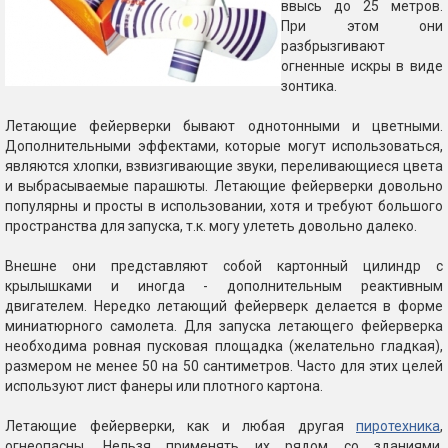
ввысь до 25 метров.
При этом они
разбрызгивают
огненные искры в виде
зонтика.
Летающие фейерверки бывают однотонными и цветными.
Дополнительными эффектами, которые могут использоваться,
являются хлопки, взвизгивающие звуки, переливающиеся цвета
и выбрасываемые парашюты. Летающие фейерверки довольно
популярны и просты в использовании, хотя и требуют большого
пространства для запуска, т.к. могу улететь довольно далеко.
Внешне они представляют собой картонный цилиндр с
крылышками и иногда - дополнительным реактивным
двигателем. Нередко летающий фейерверк делается в форме
миниатюрного самолета. Для запуска летающего фейерверка
необходима ровная пусковая площадка (желательно гладкая),
размером не менее 50 на 50 сантиметров. Часто для этих целей
используют лист фанеры или плотного картона.
Летающие фейерверки, как и любая другая
пиротехника
,
огнеопасны. Нельзя применять их рядом со зданиями,