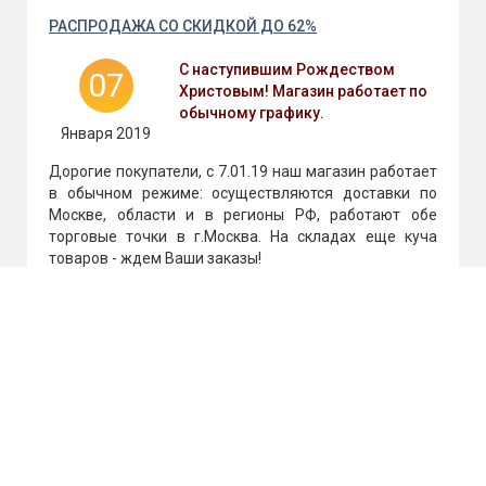
РАСПРОДАЖА СО СКИДКОЙ ДО 62%
С наступившим Рождеством
07
Христовым! Магазин работает по
обычному графику.
Января 2019
Дорогие покупатели, с 7.01.19 наш магазин работает
в обычном режиме: осуществляются доставки по
Москве, области и в регионы РФ, работают обе
торговые точки в г.Москва. На складах еще куча
товаров - ждем Ваши заказы!
01
С новым 2019 годом!!!
Января 2019
Дорогие друзья! Сердечно поздравляем Вас с
наступившим 2019 годом. Желаем, чтобы он был
таким же ярким, радостным и запоминающимся, как
наши фейерверки :) В новом году мы обязательно