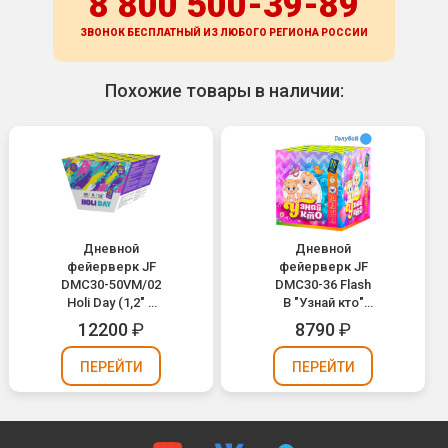
8 800 500-39-89
ЗВОНОК БЕСПЛАТНЫЙ ИЗ ЛЮБОГО РЕГИОНА
РОССИИ
Похожие товары в наличии:
Дневной
Дневной
фейерверк JF
фейерверк JF
DMC30-50VM/02
DMC30-36 Flash
Holi Day (1,2" х
B "Узнай кто"
50)
(мальчик,
12200
₽
8790
₽
голубой дым)
(1,2" х 36)
ПЕРЕЙТИ
ПЕРЕЙТИ