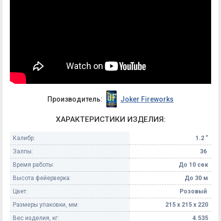
Производитель:
Joker Fireworks
ХАРАКТЕРИСТИКИ ИЗДЕЛИЯ:
Калибр:
1.2 "
Залпы:
36
Время работы:
До 10 сек
Высота фейерверка:
До 30 м
Цвет:
Розовый
Размеры упаковки, мм:
215 х 215 х 220
Вес изделия, кг:
4.535