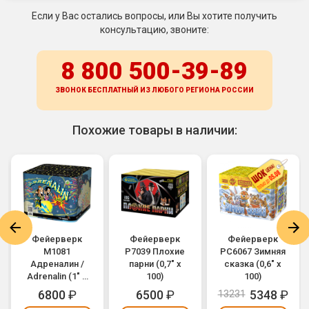
Если у Вас остались вопросы, или Вы хотите получить
консультацию, звоните:
8 800 500-39-89
ЗВОНОК БЕСПЛАТНЫЙ ИЗ ЛЮБОГО РЕГИОНА
РОССИИ
Похожие товары в наличии:
Фейерверк
Фейерверк
Фейерверк
М1081
Р7039 Плохие
РС6067 Зимняя
Адреналин /
парни (0,7" х
сказка (0,6" х
Adrenalin (1" х
100)
100)
49)
6800
₽
6500
₽
5348
₽
13231