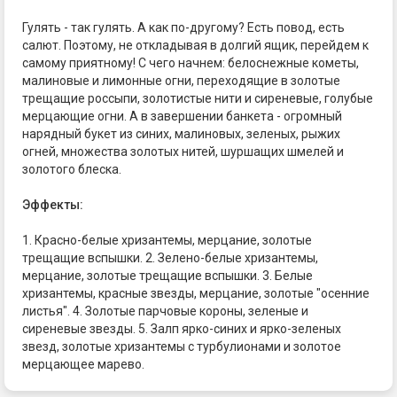
Гулять - так гулять. А как по-другому? Есть повод, есть
салют. Поэтому, не откладывая в долгий ящик, перейдем к
самому приятному! С чего начнем: белоснежные кометы,
малиновые и лимонные огни, переходящие в золотые
трещащие россыпи, золотистые нити и сиреневые, голубые
мерцающие огни. А в завершении банкета - огромный
нарядный букет из синих, малиновых, зеленых, рыжих
огней, множества золотых нитей, шуршащих шмелей и
золотого блеска.
Эффекты:
1. Красно-белые хризантемы, мерцание, золотые
трещащие вспышки. 2. Зелено-белые хризантемы,
мерцание, золотые трещащие вспышки. 3. Белые
хризантемы, красные звезды, мерцание, золотые "осенние
листья". 4. Золотые парчовые короны, зеленые и
сиреневые звезды. 5. Залп ярко-синих и ярко-зеленых
звезд, золотые хризантемы с турбулионами и золотое
мерцающее марево.