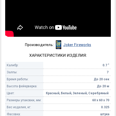
Производитель:
Joker Fireworks
ХАРАКТЕРИСТИКИ ИЗДЕЛИЯ:
Калибр:
0.7 "
Залпы:
7
Время работы:
До 20 сек
Высота фейерверка:
До 20 м
Цвет:
Красный, Белый, Зеленый, Серебряный
Размеры упаковки, мм:
60 х 60 х 70
Вес изделия, кг:
0.325
Фасовка:
штука