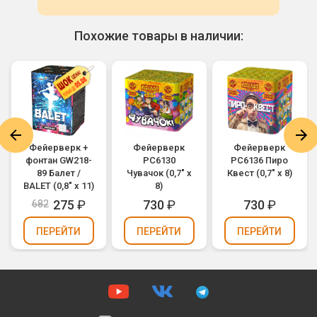
Похожие товары в наличии:
Фейерверк +
Фейерверк
Фейерверк
фонтан GW218-
РС6130
РС6136 Пиро
89 Балет /
Чувачок (0,7" х
Квест (0,7" х 8)
BALET (0,8" х 11)
8)
275
₽
730
₽
730
₽
682
ПЕРЕЙТИ
ПЕРЕЙТИ
ПЕРЕЙТИ