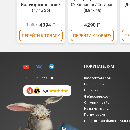
0,8" х
Калейдоскоп огней
02 Кюрасао / Curacao
Де
(1,1" х 36)
(0,8" х 49)
₽
4394
₽
4290
₽
10869
ВАРУ
ПЕРЕЙТИ
К ТОВАРУ
ПЕРЕЙТИ
К ТОВАРУ
ПЕ
ПОКУПАТЕЛЯМ
Лицензия 14357-ПИ
Каталог товаров
Распродажа
Новинки
Фейерверк-шоу
Оптовый прайс
Наши магазины
Регистрация
Политика
конфиденциальн