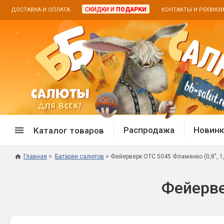
СКИДКИ И
ПОДАРКИ
ДОСТАВКА И ОПЛАТА
КОНТАКТЫ И РЕКВИЗ
Распродажа
Новинк
Каталог товаров
Главная
Батареи салютов
Фейерверк ОТC 5045 Фламенко (0,8", 1,
Спецпредложение
Дневная
Фейервер
Распродажа фейерверков
Дневные
Распродажа петард
Цветной
Распродажа бенгальских огней
Пневмох