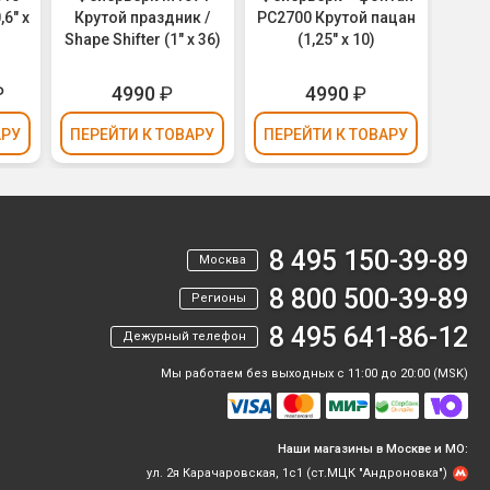
,6" х
Крутой праздник /
РС2700 Крутой пацан
Моя о
Shape Shifter (1" х 36)
(1,25" х 10)
₽
4990
₽
4990
₽
АРУ
ПЕРЕЙТИ
К ТОВАРУ
ПЕРЕЙТИ
К ТОВАРУ
ПЕР
8 495 150-39-89
Москва
8 800 500-39-89
Регионы
8 495 641-86-12
Дежурный телефон
Мы работаем без выходных с 11:00 до 20:00 (MSK)
Наши магазины в Москве и МО:
ул. 2я Карачаровская, 1с1 (ст.МЦК "Андроновка")