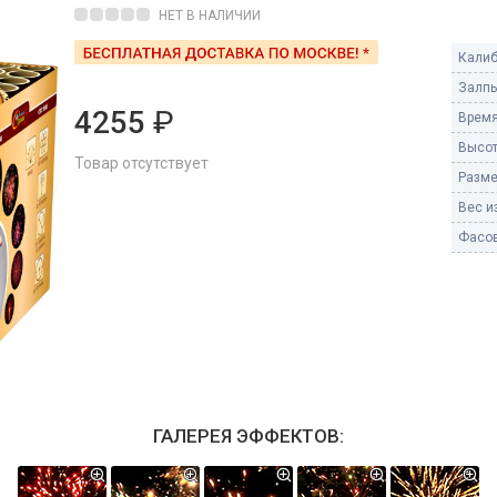
Пневмохлопушки
НЕТ В НАЛИЧИИ
Пружинные хлопушки
Калиб
е
Залпы
Бенгальские огни
ые
4255
₽
Время
 гранаты
Бенгальские огни малые
Высот
Товар отсутствует
Бенгальские огни большие
Разме
Вес из
е и наземные
Фонтаны пиротехничес
Фасов
 пчелы
Фонтаны в торт (холодные)
Фонтаны сценические (холод
ицы
Фонтаны для улицы
Вулканы
дым и огонь
Ракеты
ветного огня
ГАЛЕРЕЯ ЭФФЕКТОВ:
 дым
Фестивальные шары
копы
ая пиротехника