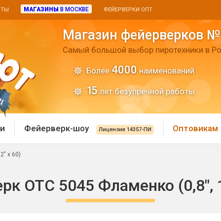
МАГАЗИНЫ
В МОСКВЕ
ИТЫ
ФЕЙЕРВЕРКИ ОПТ
Магазин фейерверков №
Самый большой выбор пиротехники в Ро
4000
Более
наименований
15
лет безупречной работы
и
Фейерверк-шоу
Оптовикам
Лицензия 14357-ПИ
2" х 60)
 пиротехника
Римские свечи
к ОТC 5045 Фламенко (0,8", 1
 батареи
Хлопушки и пневмохло
 дым
лопушки
Маленькие хлопушки