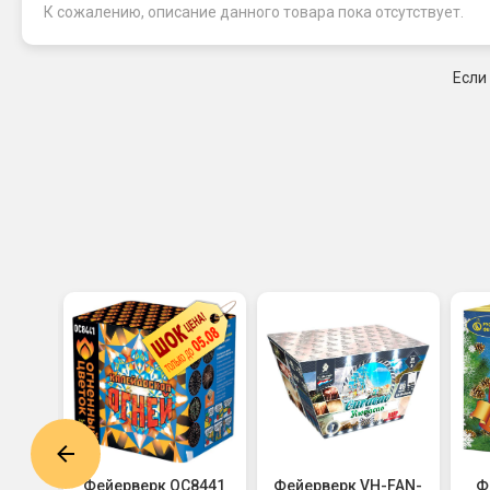
К сожалению, описание данного товара пока отсутствует.
Если
6591
Фейерверк ОС8441
Фейерверк VH-FAN-
Ф