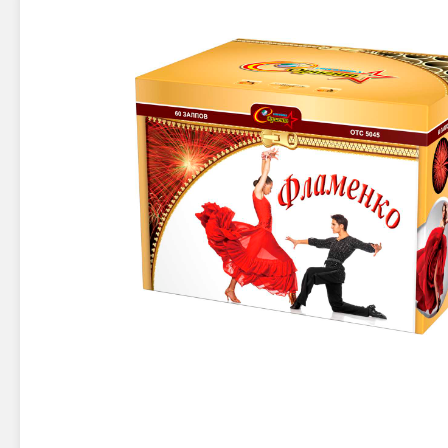
Новинки 2025/26
Петарды
Терочны
Фейерверки на свадьбу
Фитильн
Лимонки,
Фейерверк-шоу
Корсары
Батареи салютов
Цветной дым
Летающи
Хлопушки
Бабочки,
Батареи салютов
Жуки
Циркобл
Маленькие фейерверки
Средние фейерверки
Цветной 
Большие фейерверки
Супер-фейерверки
Факелы ц
Цветной
Стробос
Сигнальн