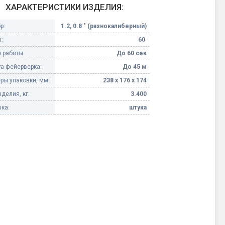
ХАРАКТЕРИСТИКИ ИЗДЕЛИЯ:
Конфетти, серпантин
р:
1.2, 0.8 " (разнокалиберный)
:
60
Небесные фонарики
 работы:
До 60 сек
а фейерверка:
До 45 м
Оборудование для
спецэффектов
ры упаковки, мм:
238 х 176 х 174
делия, кг:
3.400
кие
Елочные гирлянды
ка:
штука
Фейерверк-шоу
ные)