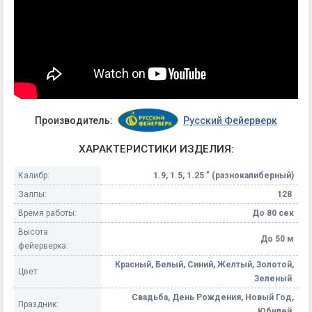
Производитель:
Русский Фейерверк
ХАРАКТЕРИСТИКИ ИЗДЕЛИЯ:
Калибр:
1.9, 1.5, 1.25 " (разнокалиберный)
Залпы:
128
Время работы:
До 80 сек
Высота
До 50 м
фейерверка:
Красный, Белый, Синий, Желтый, Золотой,
Цвет:
Зеленый
Свадьба, День Рождения, Новый Год,
Праздник:
Юбилей