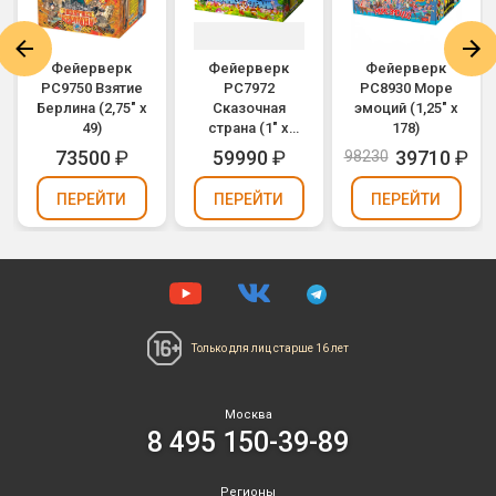
Фейерверк
Фейерверк
Фейерверк
РС9750 Взятие
РС7972
РС8930 Море
Берлина (2,75" х
Сказочная
эмоций (1,25" х
49)
страна (1" х
178)
300)
73500
₽
59990
₽
39710
₽
98230
ПЕРЕЙТИ
ПЕРЕЙТИ
ПЕРЕЙТИ
Только для лиц
старше 16 лет
Москва
8 495 150-39-89
Регионы