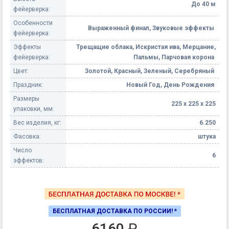
До 40 м
фейерверка:
Особенности
Выраженный финал, Звуковые эффекты
фейерверка:
Эффекты
Трещащие облака, Искристая ива, Мерцание,
фейерверка:
Пальмы, Парчовая корона
Цвет:
Золотой, Красный, Зеленый, Серебряный
Праздник:
Новый Год, День Рождения
Размеры
225 х 225 х 225
упаковки, мм:
Вес изделия, кг:
6.250
Фасовка:
штука
Число
6
эффектов:
БЕСПЛАТНАЯ ДОСТАВКА ПО РОССИИ! *
6160
₽