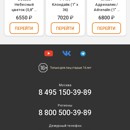
Небесный
Клондайк (1" х
Адреналин /
цветок (0,8" х
36)
Adrenalin (1" х
64)
49)
6550
₽
7020
₽
6800
₽
ПЕРЕЙТИ
ПЕРЕЙТИ
ПЕРЕЙТИ
Только для лиц
старше 16 лет
Москва
8 495 150-39-89
Регионы
8 800 500-39-89
Дежурный телефон