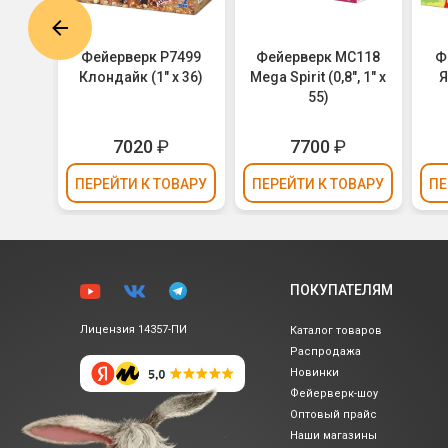
С145
Фейерверк Р7499
Фейерверк MC118
Ф
 х 62)
Клондайк (1" х 36)
Mega Spirit (0,8", 1" х
Я
55)
7020
₽
7700
₽
ВАРУ
ПЕРЕЙТИ
К ТОВАРУ
ПЕРЕЙТИ
К ТОВАРУ
ПЕ
ПОКУПАТЕЛЯМ
Лицензия 14357-ПИ
Каталог товаров
Распродажа
Новинки
Фейерверк-шоу
Оптовый прайс
Наши магазины