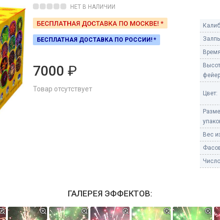
Пневмохлопушки
НЕТ В НАЛИЧИИ
Пружинные хлопушки
Калиб
е
Залпы
БЕСПЛАТНАЯ ДОСТАВКА ПО РОССИИ! *
Бенгальские огни
ые
Время
 гранаты
Бенгальские огни малые
Высо
7000
₽
Бенгальские огни большие
фейер
Товар отсутствует
е и наземные
Цвет:
Фонтаны пиротехничес
Разм
 пчелы
Фонтаны в торт (холодные)
упако
Фонтаны сценические (холод
Вес из
ицы
Фонтаны для улицы
Фасов
Вулканы
Число
дым и огонь
Ракеты
ветного огня
ГАЛЕРЕЯ ЭФФЕКТОВ:
 дым
Фестивальные шары
копы
ая пиротехника