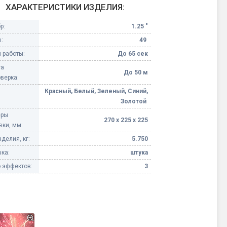
ХАРАКТЕРИСТИКИ ИЗДЕЛИЯ:
Конфетти, серпантин
р:
1.25 "
:
49
Небесные фонарики
 работы:
До 65 сек
та
Оборудование для
До 50 м
верка:
спецэффектов
Красный, Белый, Зеленый, Синий,
Золотой
кие
Елочные гирлянды
еры
270 х 225 х 225
вки, мм:
Фейерверк-шоу
ные)
делия, кг:
5.750
ка:
штука
 эффектов:
3