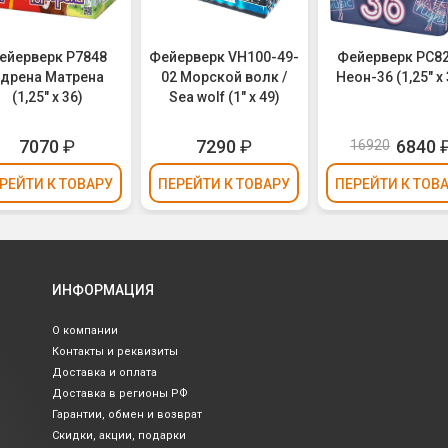
ейерверк Р7848
Фейерверк VH100-49-
Фейерверк РС8
дрена Матрена
02 Морской волк /
Неон-36 (1,25" х 
(1,25" х 36)
Sea wolf (1" х 49)
7070
₽
7290
₽
6840
16920
РЕЙТИ
К ТОВАРУ
ПЕРЕЙТИ
К ТОВАРУ
ПЕРЕЙТИ
К ТОВ
ИНФОРМАЦИЯ
О компании
Контакты и реквизиты
Доставка и оплата
Доставка в регионы РФ
Гарантии, обмен и возврат
Скидки, акции, подарки