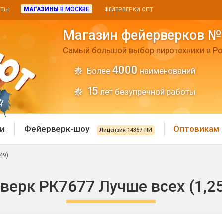
МАГАЗИНЫ
В МОСКВЕ
ИТЫ
ФЕЙЕРВЕРКИ ОПТ
Магазин фейерверков №
Самый большой выбор пиротехники в Ро
4000
Более
наименований
15
лет безупречной работы
и
Фейерверк-шоу
Оптовикам
Лицензия 14357-ПИ
49)
 пиротехника
Римские свечи
верк РК7677 Лучше всех (1,25"
 батареи
Хлопушки и пневмохло
 дым
лопушки
Маленькие хлопушки