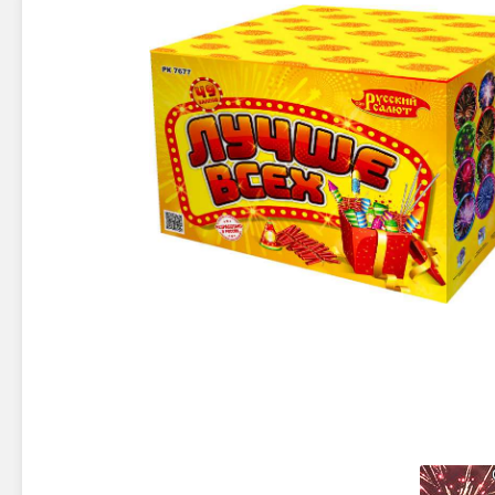
Новинки 2025/26
Петарды
Терочны
Фейерверки на свадьбу
Фитильн
Лимонки,
Фейерверк-шоу
Корсары
Батареи салютов
Цветной дым
Летающи
Хлопушки
Бабочки,
Батареи салютов
Жуки
Циркобл
Маленькие фейерверки
Средние фейерверки
Цветной 
Большие фейерверки
Супер-фейерверки
Факелы ц
Цветной
Стробос
Сигнальн