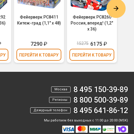
292
Фейерверк РС8411
Фейерверк РС8260
Фей
36)
Китеж-град (1,1" х 48)
Россия, вперед! (1,2"
Оч
х 36)
к
Col
₽
7290
₽
6175
₽
15275
АРУ
ПЕРЕЙТИ
К ТОВАРУ
ПЕРЕЙТИ
К ТОВАРУ
ПЕР
8 495 150-39-89
Москва
8 800 500-39-89
Регионы
8 495 641-86-12
Дежурный телефон
Мы работаем без выходных с 11:00 до 20:00 (MSK)