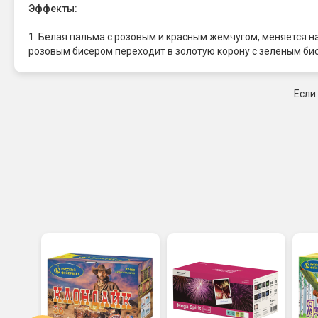
Эффекты:
1. Белая пальма с розовым и красным жемчугом, меняется н
розовым бисером переходит в золотую корону с зеленым би
Если