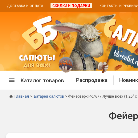
СКИДКИ И
ПОДАРКИ
ДОСТАВКА И ОПЛАТА
КОНТАКТЫ И РЕКВИЗ
Распродажа
Новинк
Каталог товаров
Главная
Батареи салютов
Фейерверк РК7677 Лучше всех (1,25" х 
Спецпредложение
Дневная
Фейер
Распродажа фейерверков
Дневные
Распродажа петард
Цветной
Распродажа бенгальских огней
Пневмох