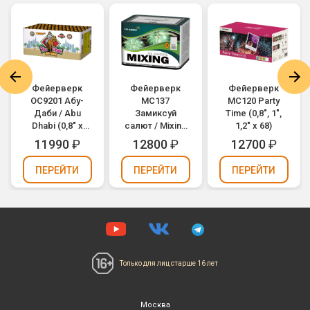
Фейерверк
Фейерверк
Фейерверк
ОС9201 Абу-
МС137
MC120 Party
Даби / Abu
Замиксуй
Time (0,8", 1",
Dhabi (0,8" х
салют / Mixing
1,2" х 68)
108)
(1,2" х 54)
11990
₽
12800
₽
12700
₽
ПЕРЕЙТИ
ПЕРЕЙТИ
ПЕРЕЙТИ
Только для лиц
старше 16 лет
Москва