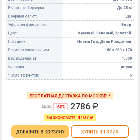
Высота фейерверка:
До 25 м
Веерный салют:
Да
Эффекты фейерверка:
Веер
Цвет:
Красный, Зеленый, Золотой
Праздник:
Новый Год, День Рождения
Размеры упаковки, мм:
150 х 280 х 170
Вес изделия, кг:
1.500
Фасовка:
штука
Число эффектов:
5
2786
₽
6893
-60%
4107 ₽
ВЫ ЭКОНОМИТЕ:
ДОБАВИТЬ
В КОРЗИНУ
КУПИТЬ В 1 КЛИК