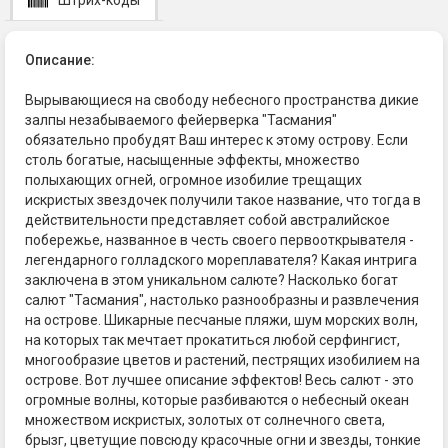
Штрих-коды
Описание:
Вырывающиеся на свободу небесного пространства дикие
залпы незабываемого фейерверка "Тасмания"
обязательно пробудят Ваш интерес к этому острову. Если
столь богатые, насыщенные эффекты, множество
полыхающих огней, огромное изобилие трещащих
искристых звездочек получили такое название, что тогда в
действительности представляет собой австралийское
побережье, названное в честь своего первооткрывателя -
легендарного голладского мореплавателя? Какая интрига
заключена в этом уникальном салюте? Насколько богат
салют "Тасмания", настолько разнообразны и развлечения
на острове. Шикарные песчаные пляжи, шум морских волн,
на которых так мечтает прокатиться любой серфингист,
многообразие цветов и растений, пестрящих изобилием на
острове. Вот лучшее описание эффектов! Весь салют - это
огромные волны, которые разбиваются о небесный океан
множеством искристых, золотых от солнечного света,
брызг, цветущие повсюду красочные огни и звезды, тонкие