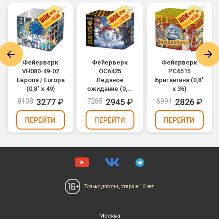
Фейерверк
Фейерверк
Фейерверк
VH080-49-02
ОС6425
РС6515
Европа / Europa
Ледяное
Бригантина (0,8"
(0,8" х 49)
ожидание (0,8"
х 36)
х 36)
3277
₽
2945
₽
2826
₽
8108
7285
6991
ПЕРЕЙТИ
ПЕРЕЙТИ
ПЕРЕЙТИ
Только для лиц
старше 16 лет
Москва