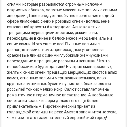
огнями, которые разрываются огромным колючим
искристым облаком, золотые массивные пальмы с синими
звездами. Далее следует необычное сочетание в одной
сфере лимонных, синих и розовых огней - воплощение
изысканной красоты Амстердама! Алые кометы с
трещащими шуршащими хвостами, рыжие огни,
переходящие в синее и белоснежное мерцание, алые и
синие камни. И это еще не все! Пышные пальмы с
разноцветными огнями, превосходные утонченные
оранжевые линии с синими глубокими жемчужинами,
переходящие в трещащие разрывы и вспышки. Что-то
невообразимое будет дальше! Быстрая смена розовых,
желтых, синих огней, трещащих мерцающих хвостов алых
комет, огненных пальм и мерцающих вспышек, алых
крупных заманчивых бусин и пушистое облако золотых
россыпей тонких мелких искр! Салют оставляет очень
романтичное и гармоничное впечатление. А необычные
сочетания красок и форм делают его еще более
привлекательным. Пиротехнический привет из
голландской столицы на реке Амстел запомнится не хуже,
чем визит в этот замечательный европейский город!