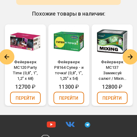
Похожие товары в наличии:
Фейерверк
Фейерверк
Фейерверк
MC120 Party
Р8164 Супер - и
МС137
Time (0,8", 1",
точка! (0,8", 1",
Замиксуй
1,2" х 68)
1,25" х 54)
салют / Mixing
(1,2" х 54)
12700
₽
11300
₽
12800
₽
ПЕРЕЙТИ
ПЕРЕЙТИ
ПЕРЕЙТИ