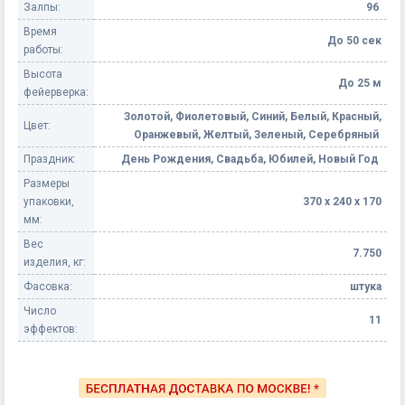
Залпы:
96
Время
До 50 сек
работы:
Высота
До 25 м
фейерверка:
Золотой, Фиолетовый, Синий, Белый, Красный,
Цвет:
Оранжевый, Желтый, Зеленый, Серебряный
Праздник:
День Рождения, Свадьба, Юбилей, Новый Год
Размеры
упаковки,
370 х 240 х 170
мм:
Вес
7.750
изделия, кг:
Фасовка:
штука
Число
11
эффектов: