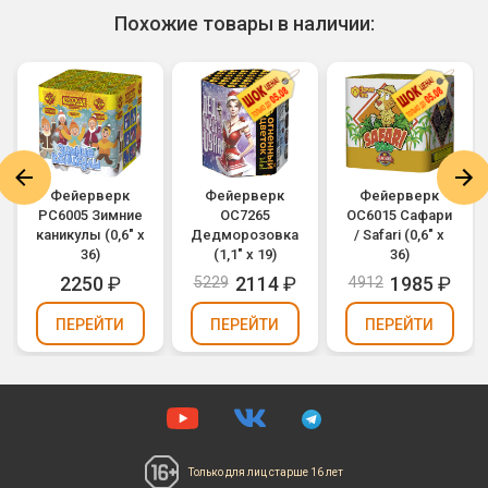
Похожие товары в наличии:
Фейерверк
Фейерверк
Фейерверк
РС6005 Зимние
ОС7265
ОС6015 Сафари
каникулы (0,6" х
Дедморозовка
/ Safari (0,6" х
36)
(1,1" х 19)
36)
2250
₽
2114
₽
1985
₽
5229
4912
ПЕРЕЙТИ
ПЕРЕЙТИ
ПЕРЕЙТИ
Только для лиц
старше 16 лет