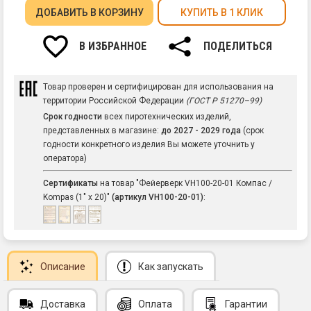
ДОБАВИТЬ
В КОРЗИНУ
КУПИТЬ В 1 КЛИК
В ИЗБРАННОЕ
ПОДЕЛИТЬСЯ
Товар проверен и сертифицирован для использования на
территории Российской Федерации
(ГОСТ Р 51270–99)
Срок годности
всех пиротехнических изделий,
представленных в магазине:
до 2027 - 2029 года
(срок
годности конкретного изделия Вы можете уточнить у
оператора)
Сертификаты
на товар "Фейерверк VH100-20-01 Компас /
Kompas (1" х 20)"
(артикул VH100-20-01)
:
Описание
Как запускать
Доставка
Оплата
Гарантии