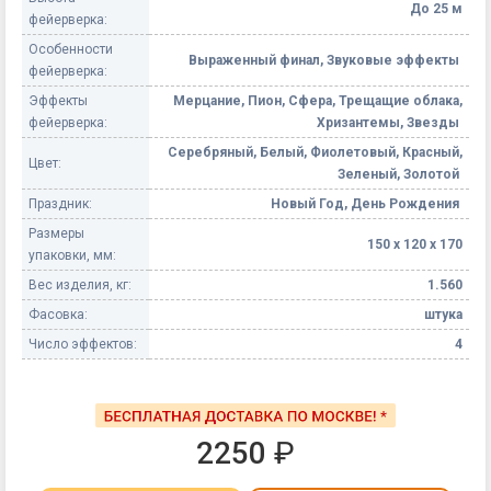
До 25 м
фейерверка:
Особенности
Выраженный финал, Звуковые эффекты
фейерверка:
Эффекты
Мерцание, Пион, Сфера, Трещащие облака,
фейерверка:
Хризантемы, Звезды
Серебряный, Белый, Фиолетовый, Красный,
Цвет:
Зеленый, Золотой
Праздник:
Новый Год, День Рождения
Размеры
150 х 120 х 170
упаковки, мм:
Вес изделия, кг:
1.560
Фасовка:
штука
Число эффектов:
4
2250
₽