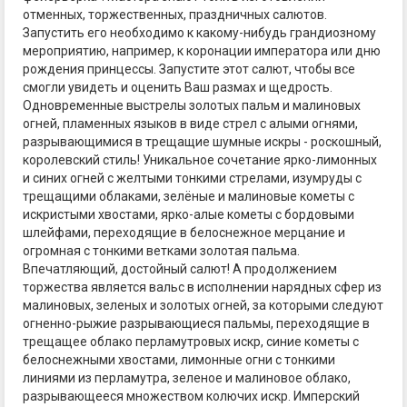
отменных, торжественных, праздничных салютов.
Запустить его необходимо к какому-нибудь грандиозному
мероприятию, например, к коронации императора или дню
рождения принцессы. Запустите этот салют, чтобы все
смогли увидеть и оценить Ваш размах и щедрость.
Одновременные выстрелы золотых пальм и малиновых
огней, пламенных языков в виде стрел с алыми огнями,
разрывающимися в трещащие шумные искры - роскошный,
королевский стиль! Уникальное сочетание ярко-лимонных
и синих огней с желтыми тонкими стрелами, изумруды с
трещащими облаками, зелёные и малиновые кометы с
искристыми хвостами, ярко-алые кометы с бордовыми
шлейфами, переходящие в белоснежное мерцание и
огромная с тонкими ветками золотая пальма.
Впечатляющий, достойный салют! А продолжением
торжества является вальс в исполнении нарядных сфер из
малиновых, зеленых и золотых огней, за которыми следуют
огненно-рыжие разрывающиеся пальмы, переходящие в
трещащее облако перламутровых искр, синие кометы с
белоснежными хвостами, лимонные огни с тонкими
линиями из перламутра, зеленое и малиновое облако,
разрывающееся множеством колючих искр. Имперский