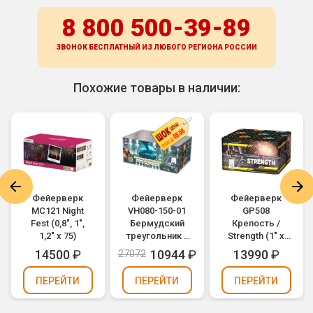
8 800 500-39-89
ЗВОНОК БЕСПЛАТНЫЙ ИЗ ЛЮБОГО РЕГИОНА
РОССИИ
Похожие товары в наличии:
Фейерверк
Фейерверк
Фейерверк
MC121 Night
VH080-150-01
GP508
Fest (0,8", 1",
Бермудский
Крепость /
1,2" х 75)
треугольник /
Strength (1" х
Bermudadriehoek
100)
14500
₽
10944
₽
13990
₽
27072
(0,8" х 150)
ПЕРЕЙТИ
ПЕРЕЙТИ
ПЕРЕЙТИ