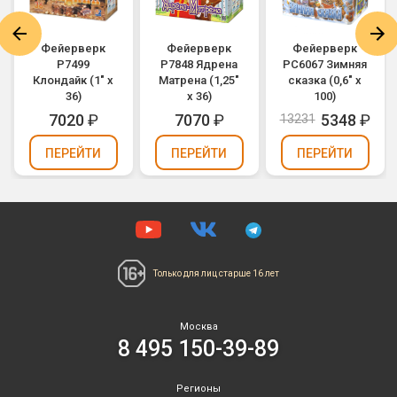
Фейерверк
Фейерверк
Фейерверк
Р7499
Р7848 Ядрена
РС6067 Зимняя
Клондайк (1" х
Матрена (1,25"
сказка (0,6" х
36)
х 36)
100)
7020
₽
7070
₽
5348
₽
13231
ПЕРЕЙТИ
ПЕРЕЙТИ
ПЕРЕЙТИ
Только для лиц
старше 16 лет
Москва
8 495 150-39-89
Регионы