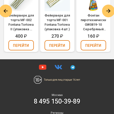
Фейерверк для
Фейерверк для
Фонтан
торта MF-002
торта MF-001
пиротехнический
Fontana Tortowa
Fontana Tortowa
GW0819-10
II (упаковка 4
(упаковка 4 шт.)
Серебряный
шт.)
фонтан / SILVER
400
₽
270
₽
160
₽
FOUNTAN
ПЕРЕЙТИ
ПЕРЕЙТИ
ПЕРЕЙТИ
Только для лиц
старше 16 лет
Москва
8 495 150-39-89
Регионы