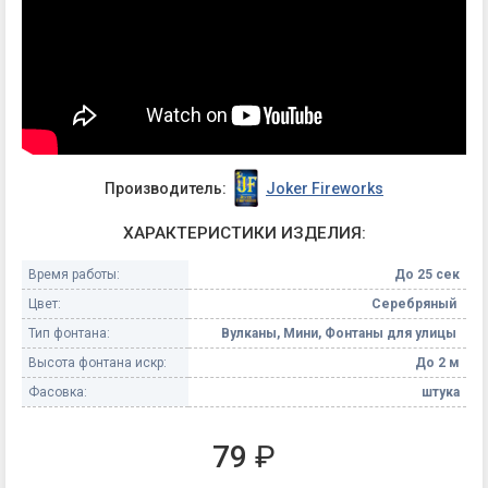
Производитель:
Joker Fireworks
ХАРАКТЕРИСТИКИ ИЗДЕЛИЯ:
Время работы:
До 25 сек
Цвет:
Серебряный
Тип фонтана:
Вулканы, Мини, Фонтаны для улицы
Высота фонтана искр:
До 2 м
Фасовка:
штука
79
₽