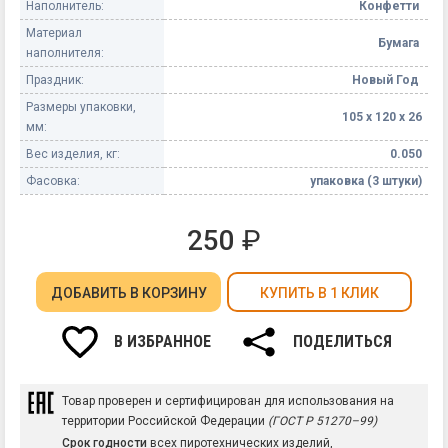
Наполнитель:
Конфетти
Материал
Бумага
наполнителя:
Праздник:
Новый Год
Размеры упаковки,
105 х 120 х 26
мм:
Вес изделия, кг:
0.050
Фасовка:
упаковка (3 штуки)
250
₽
ДОБАВИТЬ
В КОРЗИНУ
КУПИТЬ В 1 КЛИК
В ИЗБРАННОЕ
ПОДЕЛИТЬСЯ
Товар проверен и сертифицирован для использования на
территории Российской Федерации
(ГОСТ Р 51270–99)
Срок годности
всех пиротехнических изделий,