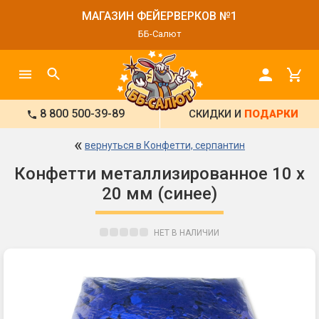
МАГАЗИН ФЕЙЕРВЕРКОВ №1
ББ-Салют
8 800 500-39-89
СКИДКИ И
ПОДАРКИ
«
вернуться в Конфетти, серпантин
Конфетти металлизированное 10 х
20 мм (синее)
НЕТ В НАЛИЧИИ