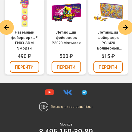
Наземный
Летающий
Летающий
фейерверк JF
фейерверк
фейерверк
FN03-SDM
Р3020 Мотылек
РС1420
Эмодзи
Волшебный
мотылек
490
₽
500
₽
615
₽
ПЕРЕЙТИ
ПЕРЕЙТИ
ПЕРЕЙТИ
Только для лиц
старше 16 лет
Москва
8 495 150-39-89