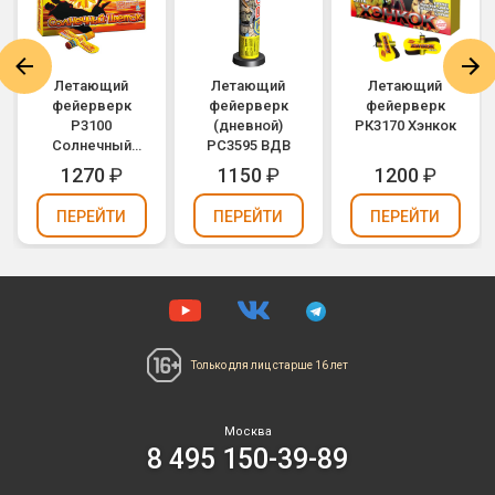
Летающий
Летающий
Летающий
фейерверк
фейерверк
фейерверк
Р3100
(дневной)
РК3170 Хэнкок
Солнечный
РС3595 ВДВ
цветок
1270
₽
1150
₽
1200
₽
ПЕРЕЙТИ
ПЕРЕЙТИ
ПЕРЕЙТИ
Только для лиц
старше 16 лет
Москва
8 495 150-39-89