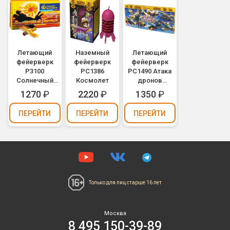
Летающий
Наземный
Летающий
фейерверк
фейерверк
фейерверк
Р3100
РС1386
РС1490 Атака
Солнечный
Космолет
дронов
цветок
(батарея из 10
1270
₽
2220
₽
1350
₽
вертушек)
ПЕРЕЙТИ
ПЕРЕЙТИ
ПЕРЕЙТИ
Только для лиц
старше 16 лет
Москва
8 495 150-39-89