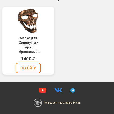
Маска для
Хеллоуина -
череп
бронзовый
(М19)
1400
₽
ПЕРЕЙТИ
Только для лиц
старше 16 лет