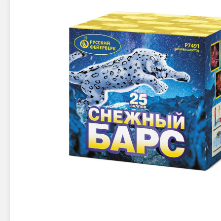
Новинки 2025/26
Петарды
Терочны
Фейерверки на свадьбу
Фитильн
Лимонки,
Фейерверк-шоу
Корсары
Батареи салютов
Цветной дым
Летающи
Хлопушки
Бабочки,
Батареи салютов
Жуки
Циркобл
Маленькие фейерверки
Средние фейерверки
Цветной 
Большие фейерверки
Супер-фейерверки
Факелы ц
Цветной
Стробос
Сигнальн