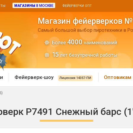
МАГАЗИНЫ
В МОСКВЕ
ИТЫ
ФЕЙЕРВЕРКИ ОПТ
Магазин фейерверков №
Самый большой выбор пиротехники в Ро
4000
Более
наименований
15
лет безупречной работы
и
Фейерверк-шоу
Оптовикам
Лицензия 14357-ПИ
5)
 пиротехника
Римские свечи
верк Р7491 Снежный барс (1"
 батареи
Хлопушки и пневмохло
 дым
лопушки
Маленькие хлопушки