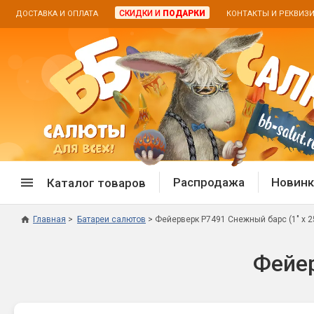
СКИДКИ И
ПОДАРКИ
ДОСТАВКА И ОПЛАТА
КОНТАКТЫ И РЕКВИЗ
Распродажа
Новинк
Каталог товаров
Главная
Батареи салютов
Фейерверк Р7491 Снежный барс (1" х 2
Спецпредложение
Дневная
Фейер
Распродажа фейерверков
Дневные
Распродажа петард
Цветной
Распродажа бенгальских огней
Пневмох