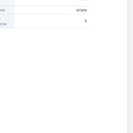
ка:
штука
о
5
тов: