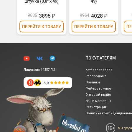
штучка (0,8" х 49)
49)
3895
₽
4028
₽
9635
9964
ВАРУ
ПЕРЕЙТИ
К ТОВАРУ
ПЕРЕЙТИ
К ТОВАРУ
ПЕ
ПОКУПАТЕЛЯМ
Лицензия 14357-ПИ
Каталог товаров
Распродажа
Новинки
Фейерверк-шоу
Оптовый прайс
Наши магазины
Регистрация
Политика
конфиденциальн
Мы прода