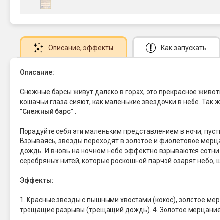
Описание
, эффекты
Как запускать
Описание:
Снежные барсы живут далеко в горах, это прекрасное живо
кошачьи глаза сияют, как маленькие звездочки в небе. Так ж
"Снежный барс"
.
Порадуйте себя эти маленьким представлением в ночи, пуст
Взрываясь, звезды переходят в золотое и фиолетовое мерца
дождь. И вновь на ночном небе эффектно взрываются сотн
серебряных нитей, которые роскошной парчой озарят небо, 
Эффекты:
1. Красные звезды с пышными хвостами (кокос), золотое ме
трещащие разрывы (трещащий дождь). 4. Золотое мерцание 