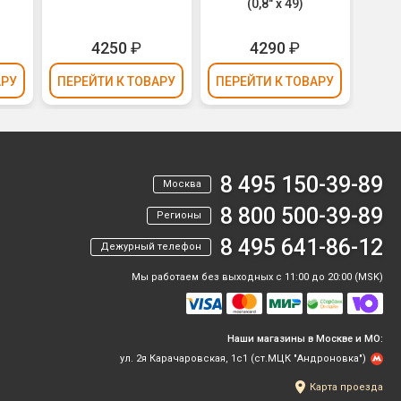
(0,8" х 49)
Shape
4250
₽
4290
₽
АРУ
ПЕРЕЙТИ
К ТОВАРУ
ПЕРЕЙТИ
К ТОВАРУ
ПЕР
8 495 150-39-89
Москва
8 800 500-39-89
Регионы
8 495 641-86-12
Дежурный телефон
Мы работаем без выходных с 11:00 до 20:00 (MSK)
Наши магазины в Москве и МО:
ул. 2я Карачаровская, 1с1 (ст.МЦК "Андроновка")
Карта проезда