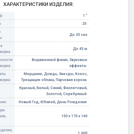
ХАРАКТЕРИСТИКИ ИЗДЕЛИЯ:
Конфетти, серпантин
р:
1 "
:
25
Небесные фонарики
я
До 35 сек
ы:
Оборудование для
та
спецэффектов
До 45 м
верка:
нности
Выраженный финал, Звуковые
кие
Елочные гирлянды
верка:
эффекты
кты
Мерцание, Дождь, Звезды, Кокос,
Фейерверк-шоу
верка:
Трещащие облака, Парчовая корона
ные)
Красный, Белый, Синий, Фиолетовый,
Золотой, Серебряный
ник:
Новый Год, Юбилей, День Рождения
еры
вки,
150 х 170 х 140
зделия,
1.600