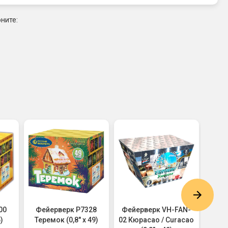
ните:
00
Фейерверк Р7328
Фейерверк VH-FAN-
Фей
)
Теремок (0,8" х 49)
02 Кюрасао / Curacao
Кру