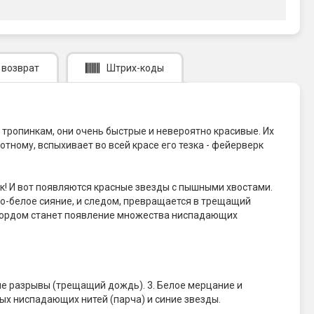
 возврат
Штрих-коды
тропинкам, они очень быстрые и невероятно красивые. Их
отному, вспыхивает во всей красе его тезка - фейерверк
ик! И вот появляются красные звезды с пышными хвостами.
но-белое сияние, и следом, превращается в трещащий
ккордом станет появление множества ниспадающих
ие разрывы (трещащий дождь). 3. Белое мерцание и
ых ниспадающих нитей (парча) и синие звезды.