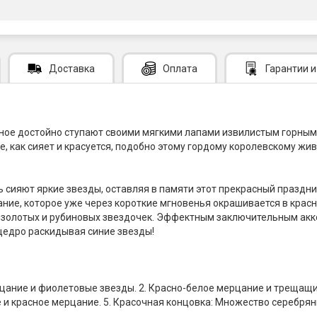
Доставка
Оплата
Гарантии
и
тное достойно ступают своими мягкими лапами извилистым горным 
е, как сияет и красуется, подобно этому гордому королевскому жив
ь сияют яркие звезды, оставляя в памяти этот прекрасный праздн
ние, которое уже через короткие мгновенья окрашивается в крас
и золотых и рубиновых звездочек. Эффектным заключительным а
щедро раскидывая синие звезды!
рцание и фиолетовые звезды. 2. Красно-белое мерцание и трещащ
и красное мерцание. 5. Красочная концовка: Множество серебрян