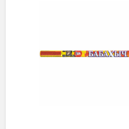
Новинки 2025/26
Петарды
Терочны
Фейерверки на свадьбу
Фитильн
Лимонки,
Фейерверк-шоу
Корсары
Батареи салютов
Цветной дым
Летающи
Хлопушки
Бабочки,
Батареи салютов
Жуки
Циркобл
Маленькие фейерверки
Средние фейерверки
Цветной 
Большие фейерверки
Супер-фейерверки
Факелы ц
Цветной
Стробос
Сигнальн