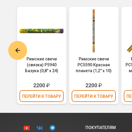
чи
Римские свечи
Римские свечи
830
(связка) Р5940
РС5590 Красная
РС
 660)
Базука (0,8" х 24)
планета (1,2" х 10)
м
ть в
2200
₽
2200
₽
ВАРУ
ПЕРЕЙТИ
К ТОВАРУ
ПЕРЕЙТИ
К ТОВАРУ
ПЕ
ПОКУПАТЕЛЯМ