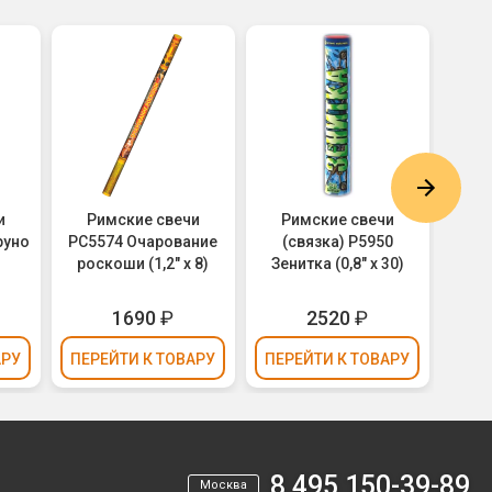
и
Римские свечи
Римские свечи
Римс
руно
РС5574 Очарование
(связка) Р5950
Хриза
роскоши (1,2" х 8)
Зенитка (0,8" х 30)
1690
₽
2520
₽
АРУ
ПЕРЕЙТИ
К ТОВАРУ
ПЕРЕЙТИ
К ТОВАРУ
ПЕР
8 495 150-39-89
Москва