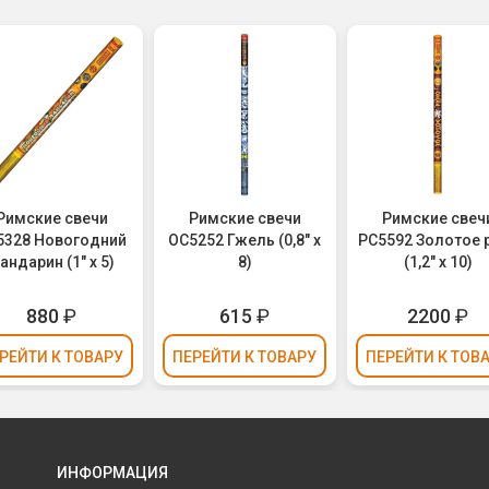
Римские свечи
Римские свечи
Римские свеч
5328 Новогодний
ОС5252 Гжель (0,8" х
РС5592 Золотое 
андарин (1" х 5)
8)
(1,2" х 10)
880
₽
615
₽
2200
₽
РЕЙТИ
К ТОВАРУ
ПЕРЕЙТИ
К ТОВАРУ
ПЕРЕЙТИ
К ТОВ
ИНФОРМАЦИЯ