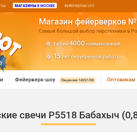
МАГАЗИНЫ
В МОСКВЕ
ИТЫ
ФЕЙЕРВЕРКИ ОПТ
Магазин фейерверков №
Самый большой выбор пиротехники в Ро
4000
Более
наименований
15
лет безупречной работы
и
Фейерверк-шоу
Оптовикам
Лицензия 14357-ПИ
 пиротехника
Римские свечи
кие свечи Р5518 Бабахыч (0,8"
 батареи
Хлопушки и пневмохло
 дым
лопушки
Маленькие хлопушки