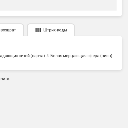
 возврат
Штрих-коды
падающих нитей (парча). 4. Белая мерцающая сфера (пион).
ните: