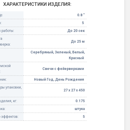
ХАРАКТЕРИСТИКИ ИЗДЕЛИЯ:
Конфетти, серпантин
р:
0.8 "
:
5
Небесные фонарики
 работы:
До 20 сек
та
Оборудование для
До 25 м
верка:
спецэффектов
Серебряный, Зеленый, Белый,
Красный
кие
Елочные гирлянды
имской
Свечи с фейерверками
:
Фейерверк-шоу
ные)
ник:
Новый Год, День Рождения
ры упаковки,
27 х 27 х 450
делия, кг:
0.175
ка:
штука
 эффектов:
5