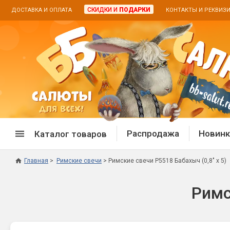
СКИДКИ И
ПОДАРКИ
ДОСТАВКА И ОПЛАТА
КОНТАКТЫ И РЕКВИЗ
Распродажа
Новинк
Каталог товаров
Главная
Римские свечи
Римские свечи Р5518 Бабахыч (0,8" х 5)
Спецпредложение
Дневная
Римс
Распродажа фейерверков
Дневные
Распродажа петард
Цветной
Распродажа бенгальских огней
Пневмох