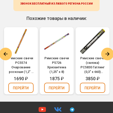
ЗВОНОК БЕСПЛАТНЫЙ ИЗ ЛЮБОГО РЕГИОНА
РОССИИ
Похожие товары в наличии:
Римские свечи
Римские свечи
Римские свечи
РС5574
Р5726
(связка)
Очарование
Хризантема
РС5830 Гатлинг
роскоши (1,2" х
(1,25" х 8)
(0,3" х 660)
8)
(можно
1690
₽
1875
₽
3850
₽
держать в
руках)
ПЕРЕЙТИ
ПЕРЕЙТИ
ПЕРЕЙТИ