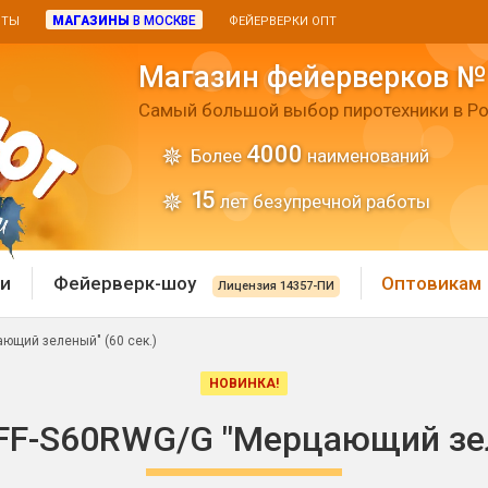
МАГАЗИНЫ
В МОСКВЕ
ИТЫ
ФЕЙЕРВЕРКИ ОПТ
Магазин фейерверков №
Самый большой выбор пиротехники в Ро
4000
Более
наименований
15
лет безупречной работы
и
Фейерверк-шоу
Оптовикам
Лицензия 14357-ПИ
ющий зеленый" (60 сек.)
 пиротехника
Римские свечи
НОВИНКА!
 батареи
Хлопушки и пневмохло
FF-S60RWG/G "Мерцающий зел
 дым
лопушки
Маленькие хлопушки