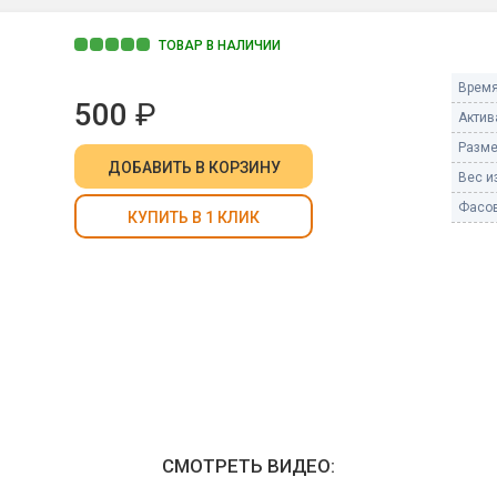
Пневмохлопушки
Пружинные хлопушки
ТОВАР В НАЛИЧИИ
е
Время
Бенгальские огни
500
₽
ые
Актив
 гранаты
Бенгальские огни малые
Разме
Бенгальские огни большие
ДОБАВИТЬ
В КОРЗИНУ
Вес из
Фасов
е и наземные
КУПИТЬ В 1 КЛИК
Фонтаны пиротехничес
 пчелы
Фонтаны в торт (холодные)
Фонтаны сценические (холод
ицы
Фонтаны для улицы
Вулканы
дым и огонь
Ракеты
ветного огня
 дым
СМОТРЕТЬ ВИДЕО:
Фестивальные шары
копы
ая пиротехника