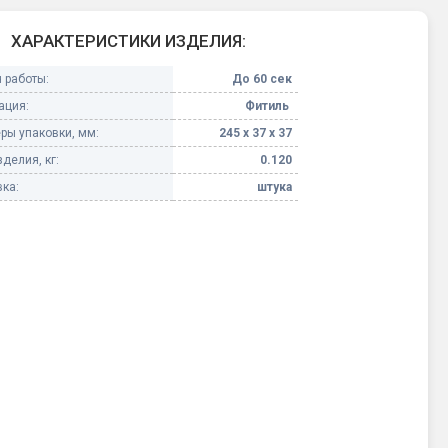
Конфетти, серпантин
ХАРАКТЕРИСТИКИ ИЗДЕЛИЯ:
 работы:
До 60 сек
Небесные фонарики
ация:
Фитиль
ры упаковки, мм:
245 х 37 х 37
Оборудование для
спецэффектов
делия, кг:
0.120
ка:
штука
кие
Елочные гирлянды
Фейерверк-шоу
ные)