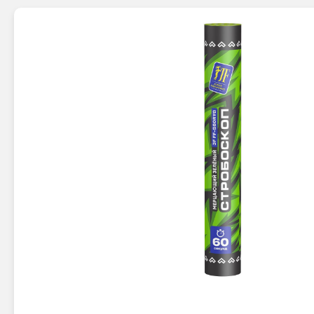
Новинки 2025/26
Петарды
Терочны
Фейерверки на свадьбу
Фитильн
Лимонки,
Фейерверк-шоу
Корсары
Батареи салютов
Цветной дым
Летающи
Хлопушки
Бабочки,
Батареи салютов
Жуки
Циркобл
Маленькие фейерверки
Средние фейерверки
Цветной 
Большие фейерверки
Супер-фейерверки
Факелы ц
Цветной
Стробос
Сигнальн