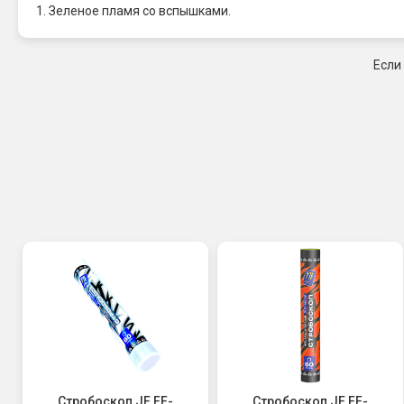
1. Зеленое пламя со вспышками.
Если
Стробоскоп JF FF-
Стробоскоп JF FF-