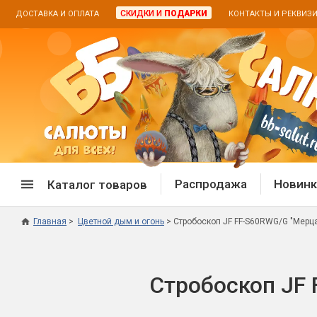
СКИДКИ И
ПОДАРКИ
ДОСТАВКА И ОПЛАТА
КОНТАКТЫ И РЕКВИЗ
Распродажа
Новинк
Каталог товаров
Главная
Цветной дым и огонь
Стробоскоп JF FF-S60RWG/G "Мерца
Спецпредложение
Дневная
Распродажа фейерверков
Дневные
Стробоскоп JF 
Распродажа петард
Цветной
Распродажа бенгальских огней
Пневмох