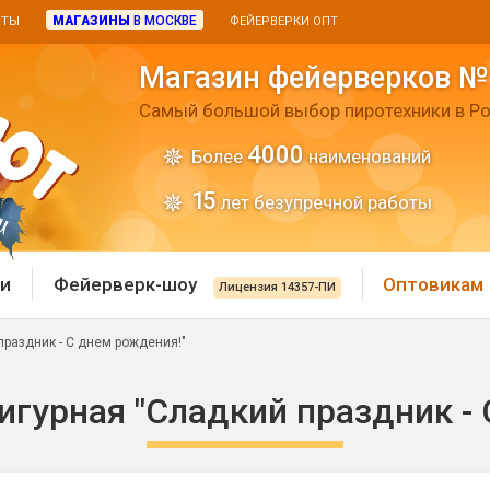
МАГАЗИНЫ
В МОСКВЕ
ИТЫ
ФЕЙЕРВЕРКИ ОПТ
Магазин фейерверков №
Самый большой выбор пиротехники в Ро
4000
Более
наименований
15
лет безупречной работы
и
Фейерверк-шоу
Оптовикам
Лицензия 14357-ПИ
праздник - С днем рождения!"
 пиротехника
Римские свечи
игурная "Сладкий праздник -
 батареи
Хлопушки и пневмохло
 дым
лопушки
Маленькие хлопушки