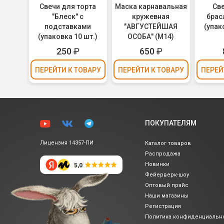
Свечи для торта
Маска карнавальная
Св
"Блеск" с
кружевная
брас
подставками
"АВГУСТЕЙШАЯ
(упак
(упаковка 10 шт.)
ОСОБА" (М14)
250
₽
650
₽
ПЕРЕЙТИ
К ТОВАРУ
ПЕРЕЙТИ
К ТОВАРУ
ПЕРЕЙ
ПОКУПАТЕЛЯМ
Лицензия 14357-ПИ
Каталог товаров
Распродажа
Новинки
Фейерверк-шоу
Оптовый прайс
Наши магазины
Регистрация
Политика
конфиденциальн