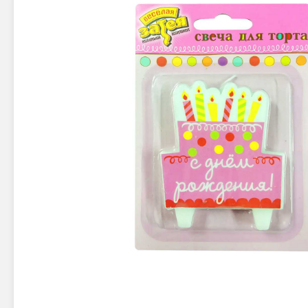
Новинки 2025/26
Петарды
Терочны
Фейерверки на свадьбу
Фитильн
Лимонки,
Фейерверк-шоу
Корсары
Батареи салютов
Цветной дым
Летающи
Хлопушки
Бабочки,
Батареи салютов
Жуки
Циркобл
Маленькие фейерверки
Средние фейерверки
Цветной 
Большие фейерверки
Супер-фейерверки
Факелы ц
Цветной
Стробос
Сигнальн