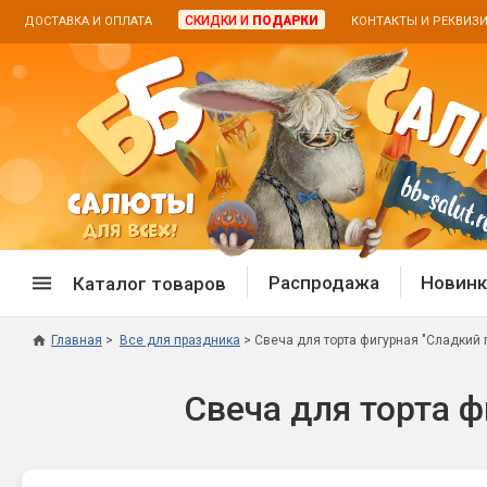
СКИДКИ И
ПОДАРКИ
ДОСТАВКА И ОПЛАТА
КОНТАКТЫ И РЕКВИЗ
Распродажа
Новинк
Каталог товаров
Главная
Все для праздника
Свеча для торта фигурная "Сладкий 
Спецпредложение
Дневная
Свеча для торта ф
Распродажа фейерверков
Дневные
Распродажа петард
Цветной
Распродажа бенгальских огней
Пневмох