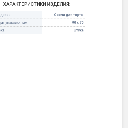
ХАРАКТЕРИСТИКИ ИЗДЕЛИЯ:
Конфетти, серпантин
зделия:
Свечи для торта
ры упаковки, мм:
90 х 70
Небесные фонарики
ка:
штука
Оборудование для
спецэффектов
кие
Елочные гирлянды
Фейерверк-шоу
ные)