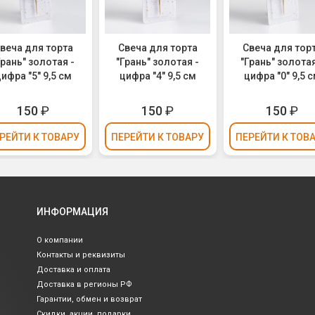
веча для торта
Свеча для торта
Свеча для тор
Грань" золотая -
"Грань" золотая -
"Грань" золотая
ифра "5" 9,5 см
цифра "4" 9,5 см
цифра "0" 9,5 
150
₽
150
₽
150
₽
РЕЙТИ
К ТОВАРУ
ПЕРЕЙТИ
К ТОВАРУ
ПЕРЕЙТИ
К ТОВ
ИНФОРМАЦИЯ
О компании
Контакты и реквизиты
Доставка и оплата
Доставка в регионы РФ
Гарантии, обмен и возврат
Скидки, акции, подарки