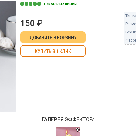
Пневмохлопушки
ТОВАР В НАЛИЧИИ
Пружинные хлопушки
Тип и
150
₽
е
Разме
Бенгальские огни
ые
Вес из
 гранаты
ДОБАВИТЬ
В КОРЗИНУ
Бенгальские огни малые
Фасов
Бенгальские огни большие
КУПИТЬ В 1 КЛИК
е и наземные
Фонтаны пиротехничес
 пчелы
Фонтаны в торт (холодные)
Фонтаны сценические (холод
ицы
Фонтаны для улицы
Вулканы
дым и огонь
Ракеты
ветного огня
ГАЛЕРЕЯ ЭФФЕКТОВ:
 дым
Фестивальные шары
копы
ая пиротехника