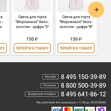
та
Свеча для торта
Свеча для торта
Св
 -
"Мороженое" бело-
"Мороженое" бело-
"Мо
см
золотая - цифра "5"
золотая - цифра "8"
золо
150
₽
150
₽
АРУ
ПЕРЕЙТИ
К ТОВАРУ
ПЕРЕЙТИ
К ТОВАРУ
ПЕР
8 495 150-39-89
Москва
8 800 500-39-89
Регионы
8 495 641-86-12
Дежурный телефон
Мы работаем без выходных с 11:00 до 20:00 (MSK)