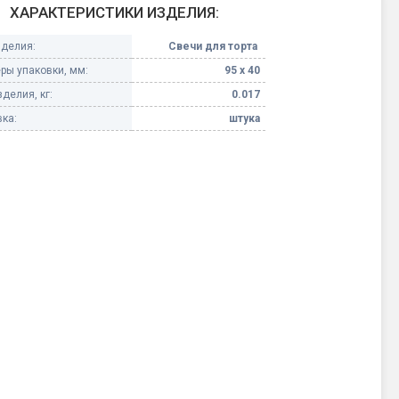
ХАРАКТЕРИСТИКИ ИЗДЕЛИЯ:
Конфетти, серпантин
зделия:
Свечи для торта
ры упаковки, мм:
95 х 40
Небесные фонарики
делия, кг:
0.017
ка:
штука
Оборудование для
спецэффектов
кие
Елочные гирлянды
Фейерверк-шоу
ные)