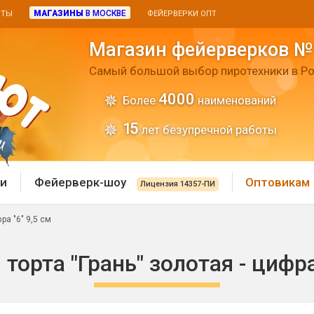
МАГАЗИНЫ
В МОСКВЕ
ИТЫ
ФЕЙЕРВЕРКИ ОПТ
Магазин фейерверков №
Самый большой выбор пиротехники в Ро
4000
Более
наименований
15
лет безупречной работы
и
Фейерверк-шоу
Оптовикам
Лицензия 14357-ПИ
ра "6" 9,5 см
 пиротехника
Римские свечи
торта "Грань" золотая - цифра
 батареи
Хлопушки и пневмохло
 дым
лопушки
Маленькие хлопушки