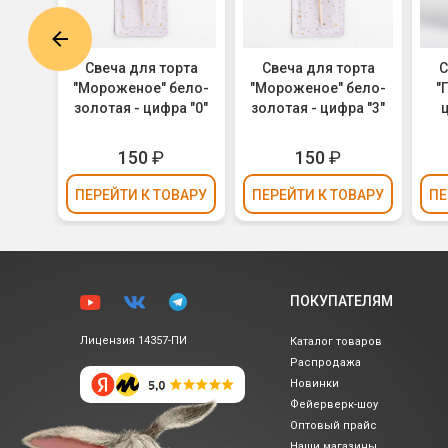
рта
Свеча для торта
Свеча для торта
С
ая -
"Мороженое" бело-
"Мороженое" бело-
"
 см
золотая - цифра "0"
золотая - цифра "3"
ц
150
₽
150
₽
ВАРУ
ПЕРЕЙТИ
К ТОВАРУ
ПЕРЕЙТИ
К ТОВАРУ
ПЕ
ПОКУПАТЕЛЯМ
Лицензия 14357-ПИ
Каталог товаров
Распродажа
Новинки
Фейерверк-шоу
Оптовый прайс
Наши магазины