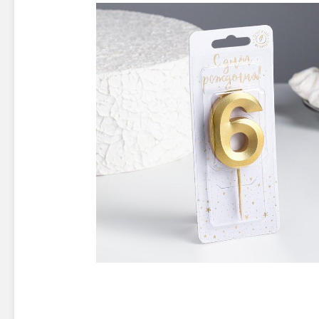
Новинки 2025/26
Петарды
Терочны
Фейерверки на свадьбу
Фитильн
Лимонки,
Фейерверк-шоу
Корсары
Батареи салютов
Цветной дым
Летающи
Хлопушки
Бабочки,
Батареи салютов
Жуки
Циркобл
Маленькие фейерверки
Средние фейерверки
Цветной 
Большие фейерверки
Супер-фейерверки
Факелы ц
Цветной
Стробос
Сигнальн