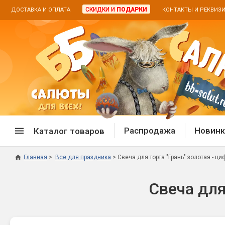
СКИДКИ И
ПОДАРКИ
ДОСТАВКА И ОПЛАТА
КОНТАКТЫ И РЕКВИЗ
Распродажа
Новинк
Каталог товаров
Главная
Все для праздника
Свеча для торта "Грань" золотая - циф
Спецпредложение
Дневная
Свеча для 
Распродажа фейерверков
Дневные
Распродажа петард
Цветной
Распродажа бенгальских огней
Пневмох