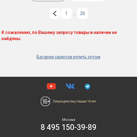
1
...
20
К сожалению, по Вашему запросу товары в наличии не
найдены.
Батареи салютов купить оптом
Только для лиц
старше 16 лет
Москва
8 495 150-39-89