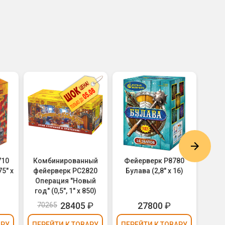
710
Комбинированный
Фейерверк Р8780
Фе
75" х
фейерверк РС2820
Булава (2,8" х 16)
Ярко
Операция "Новый
год" (0,5", 1" х 850)
28405
₽
27800
₽
70265
АРУ
ПЕРЕЙТИ
К ТОВАРУ
ПЕРЕЙТИ
К ТОВАРУ
ПЕР