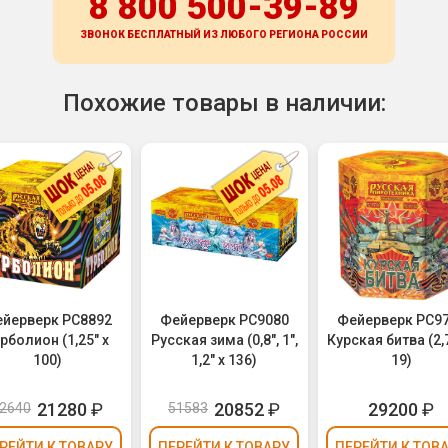
8 800 500-39-89
ЗВОНОК БЕСПЛАТНЫЙ ИЗ ЛЮБОГО РЕГИОНА
РОССИИ
Похожие товары в наличии:
йерверк РС8892
Фейерверк РС9080
Фейерверк РС9
рболион (1,25" х
Русская зима (0,8", 1",
Курская битва (2,
100)
1,2" х 136)
19)
21280
₽
20852
₽
29200
₽
2640
51583
РЕЙТИ
К ТОВАРУ
ПЕРЕЙТИ
К ТОВАРУ
ПЕРЕЙТИ
К ТОВ