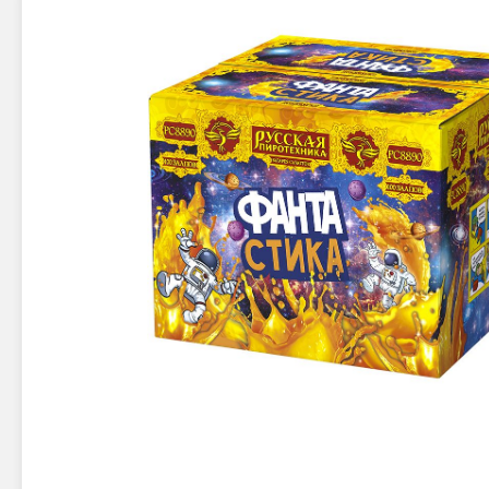
Новинки 2025/26
Петарды
Терочны
Фейерверки на свадьбу
Фитильн
Лимонки,
Фейерверк-шоу
Корсары
Батареи салютов
Цветной дым
Летающи
Хлопушки
Бабочки,
Батареи салютов
Жуки
Циркобл
Маленькие фейерверки
Средние фейерверки
Цветной 
Большие фейерверки
Супер-фейерверки
Факелы ц
Цветной
Стробос
Сигнальн