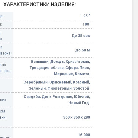
ХАРАКТЕРИСТИКИ ИЗДЕЛИЯ:
Конфетти, серпантин
р:
1.25 "
:
100
Небесные фонарики
я
До 35 сек
ы:
Оборудование для
та
спецэффектов
До 50 м
верка:
Вспышки, Дождь, Хризантемы,
кие
кты
Елочные гирлянды
Трещащие облака, Сфера, Пион,
верка:
Мерцание, Комета
Фейерверк-шоу
Серебряный, Оранжевый, Красный,
ные)
Зеленый, Фиолетовый, Золотой
Свадьба, День Рождения, Юбилей,
ник:
Новый Год
еры
вки,
360 х 360 х 280
16.000