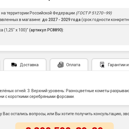
я на территории Российской Федерации
(ГОСТ Р 51270–99)
авленных в магазине:
до 2027 - 2029 года
(срок годности конкретн
 (1,25" х 100)"
(артикул РС8890)
:
Доставка
Оплата
Гарантии
и
 зелёных огней. 3. Верхний уровень: Разноцветные кометы разры
огни с короткими серебряными форсами.
 у Вас остались вопросы, или Вы хотите получить консультацию, зво