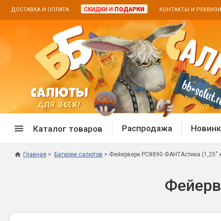
СКИДКИ И
ПОДАРКИ
ДОСТАВКА И ОПЛАТА
КОНТАКТЫ И РЕКВИЗ
Распродажа
Новинк
Каталог товаров
Главная
Батареи салютов
Фейерверк РС8890 ФАНТАстика (1,25" х
Спецпредложение
Дневная
Фейерв
Распродажа фейерверков
Дневные
Распродажа петард
Цветной
Распродажа бенгальских огней
Пневмох