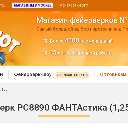
МАГАЗИНЫ
В МОСКВЕ
ИТЫ
ФЕЙЕРВЕРКИ ОПТ
Магазин фейерверков №
Самый большой выбор пиротехники в Ро
4000
Более
наименований
15
лет безупречной работы
и
Фейерверк-шоу
Оптовикам
Лицензия 14357-ПИ
 100)
 пиротехника
Римские свечи
ерк РС8890 ФАНТАстика (1,25"
 батареи
Хлопушки и пневмохло
 дым
лопушки
Маленькие хлопушки