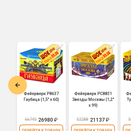
8680
Фейерверк Р8637
Фейерверк РС8831
Фе
ьтра-
Гаубица (1,5" х 60)
Звезды Москвы (1,2"
Ту
 90)
х 99)
5
₽
26980
₽
21137
₽
66740
52288
5
ВАРУ
ПЕРЕЙТИ
К ТОВАРУ
ПЕРЕЙТИ
К ТОВАРУ
ПЕ