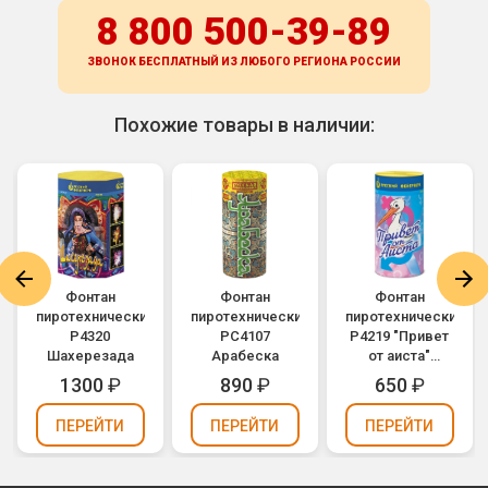
8 800 500-39-89
ЗВОНОК БЕСПЛАТНЫЙ ИЗ ЛЮБОГО РЕГИОНА
РОССИИ
Похожие товары в наличии:
Фонтан
Фонтан
Фонтан
пиротехнический
пиротехнический
пиротехнический
Р4320
РС4107
Р4219 "Привет
Шахерезада
Арабеска
от аиста"
(девочка) - для
1300
₽
890
₽
650
₽
Гендер Пати
(Gender Party)
ПЕРЕЙТИ
ПЕРЕЙТИ
ПЕРЕЙТИ